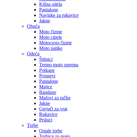
Kišna odela
Pantalone
Navlake za rukavice
Jakne
Obuća
Moto čizme
Moto cipele
Motocross čizme
Moto patike
Odeća
Štitnici
Termo moto oprema
Potkape
Pojasevi
Pantalone
Majice
Bandane
Mafovi za ručke
Jakne
Grejači za vrat
Rukavice
Prsluci
Torbe
Ostale torbe
Torbice za nogu