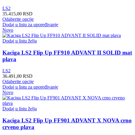
na
LS2
stranici
35.415,00
RSD
proizvoda.
Ovaj
Odaberite opcije
proizvod
Dodaj u listu za upoređivanje
ima
Novo
više
varijanti.
Dodaj u listu želja
Opcije
mogu
Kaciga LS2 Flip Up FF910 ADVANT II SOLID mat
biti
plava
izabrane
na
LS2
stranici
36.491,00
RSD
proizvoda.
Ovaj
Odaberite opcije
proizvod
Dodaj u listu za upoređivanje
ima
Novo
više
varijanti.
Opcije
Dodaj u listu želja
mogu
biti
Kaciga LS2 Flip Up FF901 ADVANT X NOVA crno
izabrane
crveno plava
na