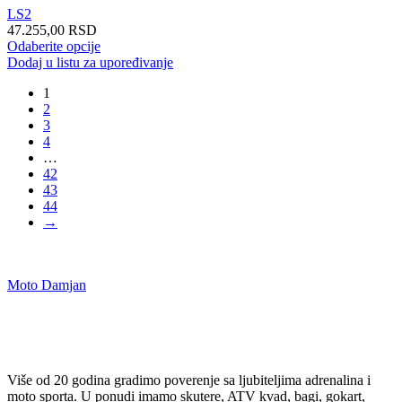
stranici
LS2
proizvoda.
47.255,00
RSD
Ovaj
Odaberite opcije
proizvod
Dodaj u listu za upoređivanje
ima
1
više
2
varijanti.
3
Opcije
4
mogu
…
biti
42
izabrane
43
na
44
stranici
→
proizvoda.
Moto Damjan
Više od 20 godina gradimo poverenje sa ljubiteljima adrenalina i
moto sporta. U ponudi imamo skutere, ATV kvad, bagi, gokart,