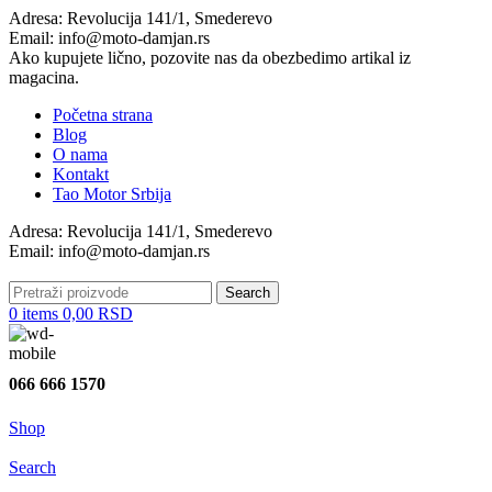
Adresa: Revolucija 141/1, Smederevo
Email: info@moto-damjan.rs
Ako kupujete lično, pozovite nas da obezbedimo artikal iz
magacina.
Početna strana
Blog
O nama
Kontakt
Tao Motor Srbija
Adresa: Revolucija 141/1, Smederevo
Email: info@moto-damjan.rs
Search
0
items
0,00
RSD
066 666 1570
Shop
Search