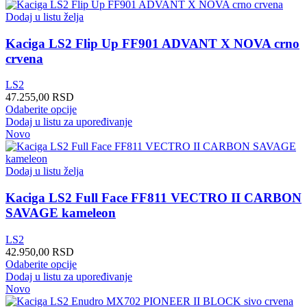
Dodaj u listu želja
Kaciga LS2 Flip Up FF901 ADVANT X NOVA crno
crvena
LS2
47.255,00
RSD
Ovaj
Odaberite opcije
proizvod
Dodaj u listu za upoređivanje
ima
Novo
više
varijanti.
Opcije
Dodaj u listu želja
mogu
biti
Kaciga LS2 Full Face FF811 VECTRO II CARBON
izabrane
SAVAGE kameleon
na
stranici
LS2
proizvoda.
42.950,00
RSD
Ovaj
Odaberite opcije
proizvod
Dodaj u listu za upoređivanje
ima
Novo
više