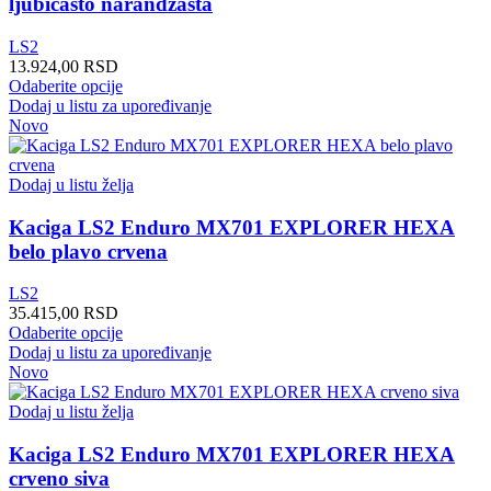
ljubičasto narandžasta
na
stranici
LS2
proizvoda.
13.924,00
RSD
Ovaj
Odaberite opcije
proizvod
Dodaj u listu za upoređivanje
ima
Novo
više
varijanti.
Opcije
Dodaj u listu želja
mogu
biti
Kaciga LS2 Enduro MX701 EXPLORER HEXA
izabrane
belo plavo crvena
na
stranici
LS2
proizvoda.
35.415,00
RSD
Ovaj
Odaberite opcije
proizvod
Dodaj u listu za upoređivanje
ima
Novo
više
varijanti.
Dodaj u listu želja
Opcije
mogu
Kaciga LS2 Enduro MX701 EXPLORER HEXA
biti
crveno siva
izabrane