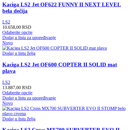
mogu
Kaciga LS2 Jet OF622 FUNNY II NEXT LEVEL
biti
bela dečija
izabrane
na
LS2
stranici
10.658,00
RSD
proizvoda.
Ovaj
Odaberite opcije
proizvod
Dodaj u listu za upoređivanje
ima
Novo
više
varijanti.
Dodaj u listu želja
Opcije
mogu
Kaciga LS2 Jet OF600 COPTER II SOLID mat
biti
plava
izabrane
na
LS2
stranici
13.887,00
RSD
proizvoda.
Ovaj
Odaberite opcije
proizvod
Dodaj u listu za upoređivanje
ima
Novo
više
varijanti.
Opcije
Dodaj u listu želja
mogu
biti
Kaciga LS2 Cross MX700 SUBVERTER EVO II