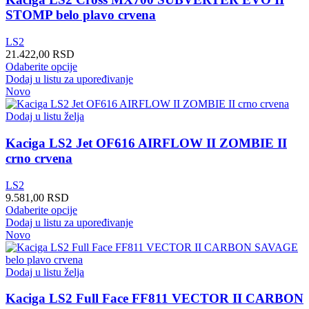
izabrane
STOMP belo plavo crvena
na
stranici
LS2
proizvoda.
21.422,00
RSD
Ovaj
Odaberite opcije
proizvod
Dodaj u listu za upoređivanje
ima
Novo
više
varijanti.
Dodaj u listu želja
Opcije
mogu
Kaciga LS2 Jet OF616 AIRFLOW II ZOMBIE II
biti
crno crvena
izabrane
na
LS2
stranici
9.581,00
RSD
proizvoda.
Ovaj
Odaberite opcije
proizvod
Dodaj u listu za upoređivanje
ima
Novo
više
varijanti.
Opcije
Dodaj u listu želja
mogu
biti
Kaciga LS2 Full Face FF811 VECTOR II CARBON
izabrane