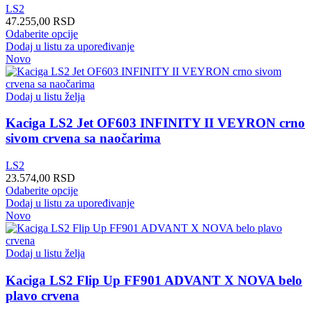
stranici
LS2
proizvoda.
47.255,00
RSD
Ovaj
Odaberite opcije
proizvod
Dodaj u listu za upoređivanje
ima
Novo
više
varijanti.
Opcije
Dodaj u listu želja
mogu
biti
Kaciga LS2 Jet OF603 INFINITY II VEYRON crno
izabrane
sivom crvena sa naočarima
na
stranici
LS2
proizvoda.
23.574,00
RSD
Ovaj
Odaberite opcije
proizvod
Dodaj u listu za upoređivanje
ima
Novo
više
varijanti.
Opcije
Dodaj u listu želja
mogu
biti
Kaciga LS2 Flip Up FF901 ADVANT X NOVA belo
izabrane
plavo crvena
na