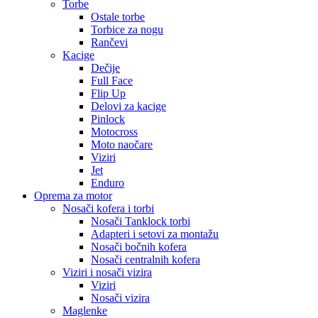
Torbe
Ostale torbe
Torbice za nogu
Rančevi
Kacige
Dečije
Full Face
Flip Up
Delovi za kacige
Pinlock
Motocross
Moto naočare
Viziri
Jet
Enduro
Oprema za motor
Nosači kofera i torbi
Nosači Tanklock torbi
Adapteri i setovi za montažu
Nosači bočnih kofera
Nosači centralnih kofera
Viziri i nosači vizira
Viziri
Nosači vizira
Maglenke