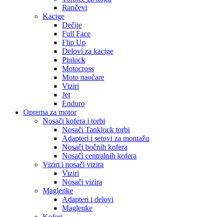
Rančevi
Kacige
Dečije
Full Face
Flip Up
Delovi za kacige
Pinlock
Motocross
Moto naočare
Viziri
Jet
Enduro
Oprema za motor
Nosači kofera i torbi
Nosači Tanklock torbi
Adapteri i setovi za montažu
Nosači bočnih kofera
Nosači centralnih kofera
Viziri i nosači vizira
Viziri
Nosači vizira
Maglenke
Adapteri i delovi
Maglenke
Koferi