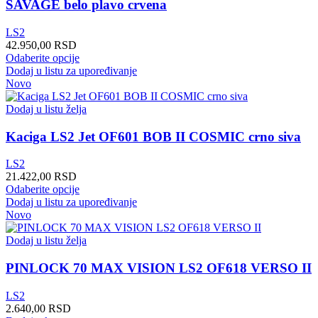
SAVAGE belo plavo crvena
na
stranici
LS2
proizvoda.
42.950,00
RSD
Ovaj
Odaberite opcije
proizvod
Dodaj u listu za upoređivanje
ima
Novo
više
varijanti.
Dodaj u listu želja
Opcije
mogu
Kaciga LS2 Jet OF601 BOB II COSMIC crno siva
biti
izabrane
LS2
na
21.422,00
RSD
stranici
Ovaj
Odaberite opcije
proizvoda.
proizvod
Dodaj u listu za upoređivanje
ima
Novo
više
varijanti.
Dodaj u listu želja
Opcije
mogu
PINLOCK 70 MAX VISION LS2 OF618 VERSO II
biti
izabrane
LS2
na
2.640,00
RSD
stranici