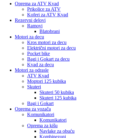
Oprema za ATV Kvad
Prikolice za ATV
Koferi za ATV Kvad
Rezervni delovi
Ramovi
Blatobrani
Motori za decu
Kros motori za decu
Električni motori za decu
Pocket bike
Bagi i Gokart za decu
Kvad za decu
Motori za odrasle
ATV Kvad
Moptori 125 kubika
Skuteri
Skuteri 50 kubika
Skuteri 125 kubika
Bagi i Gokart
Oprema za vozača
Komunikatori
Komunikatori
Oprema za kišu
Navlake za obuću
Kombinezoni