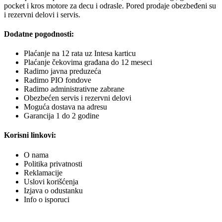
pocket i kros motore za decu i odrasle. Pored prodaje obezbeđeni su
i rezervni delovi i servis.
Dodatne pogodnosti:
Plaćanje na 12 rata uz Intesa karticu
Plaćanje čekovima građana do 12 meseci
Radimo javna preduzeća
Radimo PIO fondove
Radimo administrativne zabrane
Obezbećen servis i rezervni delovi
Moguća dostava na adresu
Garancija 1 do 2 godine
Korisni linkovi:
O nama
Politika privatnosti
Reklamacije
Uslovi korišćenja
Izjava o odustanku
Info o isporuci