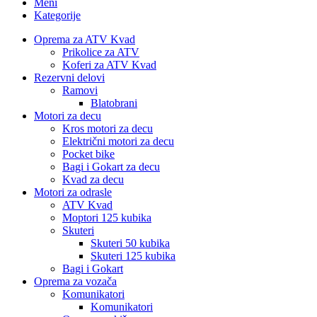
Meni
Kategorije
Oprema za ATV Kvad
Prikolice za ATV
Koferi za ATV Kvad
Rezervni delovi
Ramovi
Blatobrani
Motori za decu
Kros motori za decu
Električni motori za decu
Pocket bike
Bagi i Gokart za decu
Kvad za decu
Motori za odrasle
ATV Kvad
Moptori 125 kubika
Skuteri
Skuteri 50 kubika
Skuteri 125 kubika
Bagi i Gokart
Oprema za vozača
Komunikatori
Komunikatori