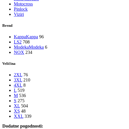
Motocross
Pinlock
Viziri
Brend
Kappa
Kappa
96
LS2
708
Modeka
Modeka
6
NOX
234
Veličina
2XL
76
3XL
210
4XL
8
L
519
M
536
S
275
XL
504
XS
48
XXL
339
Dodatne pogodnosti: