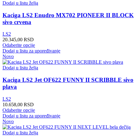
varijanti.
Dodaj u listu želja
Opcije
mogu
Kaciga LS2 Enudro MX702 PIONEER II BLOCK
biti
sivo crvena
izabrane
na
LS2
stranici
20.345,00
RSD
proizvoda.
Ovaj
Odaberite opcije
proizvod
Dodaj u listu za upoređivanje
ima
Novo
više
varijanti.
Dodaj u listu želja
Opcije
mogu
Kaciga LS2 Jet OF622 FUNNY II SCRIBBLE sivo
biti
plava
izabrane
na
LS2
stranici
10.658,00
RSD
proizvoda.
Ovaj
Odaberite opcije
proizvod
Dodaj u listu za upoređivanje
ima
Novo
više
varijanti.
Dodaj u listu želja
Opcije