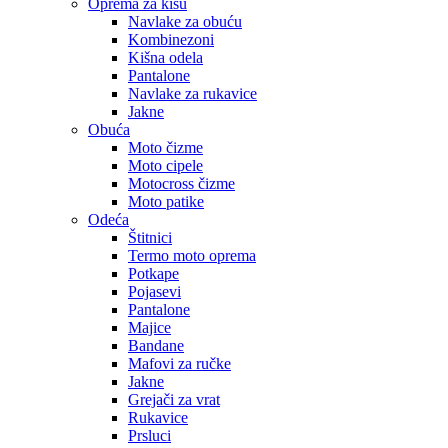
Oprema za kišu
Navlake za obuću
Kombinezoni
Kišna odela
Pantalone
Navlake za rukavice
Jakne
Obuća
Moto čizme
Moto cipele
Motocross čizme
Moto patike
Odeća
Štitnici
Termo moto oprema
Potkape
Pojasevi
Pantalone
Majice
Bandane
Mafovi za ručke
Jakne
Grejači za vrat
Rukavice
Prsluci