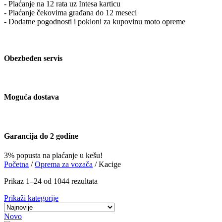
- Plaćanje na 12 rata uz Intesa karticu
- Plaćanje čekovima građana do 12 meseci
- Dodatne pogodnosti i pokloni za kupovinu moto opreme
Obezbeđen servis
Moguća dostava
Garancija do 2 godine
3% popusta na plaćanje u kešu!
Početna
/
Oprema za vozača
/
Kacige
Сортирано
Prikaz 1–24 od 1044 rezultata
по
Prikaži kategorije
најновијем
Novo