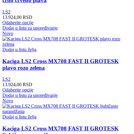
crno crveno plava
LS2
13.924,00
RSD
Ovaj
Odaberite opcije
proizvod
Dodaj u listu za upoređivanje
ima
Novo
više
varijanti.
Opcije
Dodaj u listu želja
mogu
biti
Kaciga LS2 Cross MX708 FAST II GROTESK
izabrane
plavo rozo zelena
na
stranici
LS2
proizvoda.
13.924,00
RSD
Ovaj
Odaberite opcije
proizvod
Dodaj u listu za upoređivanje
ima
Novo
više
varijanti.
Opcije
Dodaj u listu želja
mogu
biti
Kaciga LS2 Cross MX708 FAST II GROTESK
izabrane