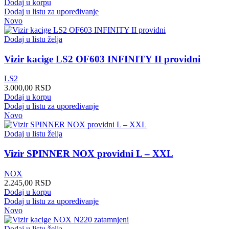
Dodaj u korpu
proizvoda.
Dodaj u listu za upoređivanje
Novo
Dodaj u listu želja
Vizir kacige LS2 OF603 INFINITY II providni
LS2
3.000,00
RSD
Dodaj u korpu
Dodaj u listu za upoređivanje
Novo
Dodaj u listu želja
Vizir SPINNER NOX providni L – XXL
NOX
2.245,00
RSD
Dodaj u korpu
Dodaj u listu za upoređivanje
Novo
Dodaj u listu želja