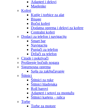
Adapteri i delovi
Maglenke
Koferi
Kutije i torbice za alat
Bisage
Bočni koferi
Dodatna oprema i delovi za kofere
Centralni koferi
Dodaci za telefon i navigaciju
Smart bar
Navigacija
Punjači za telefon
Držači za telefon
Cirade i pokrivači
Proširenje bočnih nogara
Sigurnosna oprema
Sajla za zaključavanje
Štitnici
Štitnici za ruke
Štitnici hladnjaka
Roll barovi
Adapteri i setovi za montažu
Štitnici kartera – ralica
Torbe
Torbe za motore