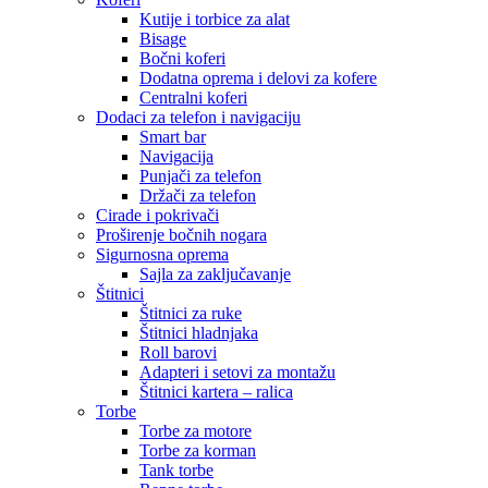
Kutije i torbice za alat
Bisage
Bočni koferi
Dodatna oprema i delovi za kofere
Centralni koferi
Dodaci za telefon i navigaciju
Smart bar
Navigacija
Punjači za telefon
Držači za telefon
Cirade i pokrivači
Proširenje bočnih nogara
Sigurnosna oprema
Sajla za zaključavanje
Štitnici
Štitnici za ruke
Štitnici hladnjaka
Roll barovi
Adapteri i setovi za montažu
Štitnici kartera – ralica
Torbe
Torbe za motore
Torbe za korman
Tank torbe