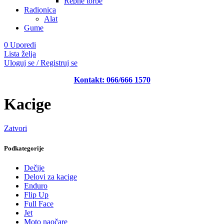
Repne torbe
Radionica
Alat
Gume
0
Uporedi
Lista želja
Uloguj se / Registruj se
Kontakt: 066/666 1570
Kacige
Zatvori
Podkategorije
Dečije
Delovi za kacige
Enduro
Flip Up
Full Face
Jet
Moto naočare