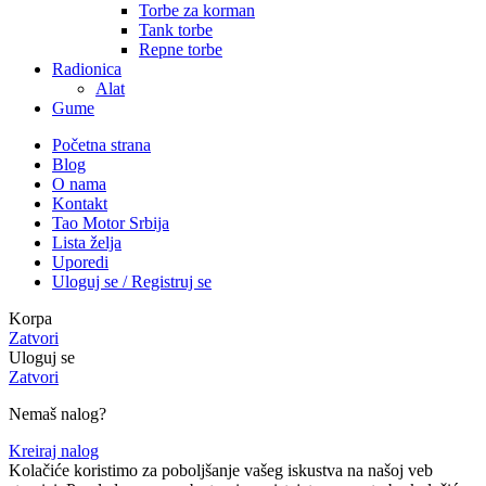
Torbe za korman
Tank torbe
Repne torbe
Radionica
Alat
Gume
Početna strana
Blog
O nama
Kontakt
Tao Motor Srbija
Lista želja
Uporedi
Uloguj se / Registruj se
Korpa
Zatvori
Uloguj se
Zatvori
Nemaš nalog?
Kreiraj nalog
Kolačiće koristimo za poboljšanje vašeg iskustva na našoj veb