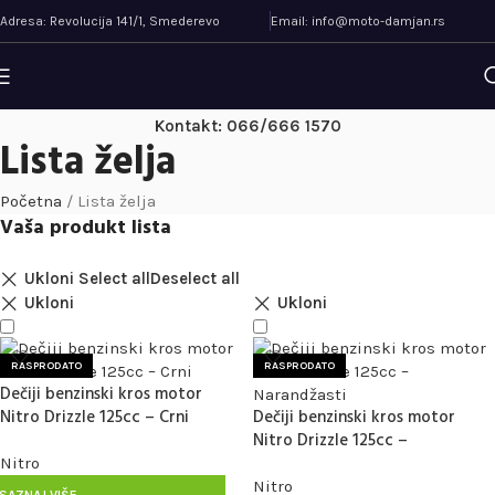
Adresa: Revolucija 141/1, Smederevo
Email: info@moto-damjan.rs
Kontakt: 066/666 1570
Lista želja
Početna
/
Lista želja
Vaša produkt lista
Ukloni
Select all
Deselect all
Ukloni
Ukloni
RASPRODATO
RASPRODATO
Dečiji benzinski kros motor
Nitro Drizzle 125cc – Crni
Dečiji benzinski kros motor
Nitro Drizzle 125cc –
Narandžasti
Nitro
Nitro