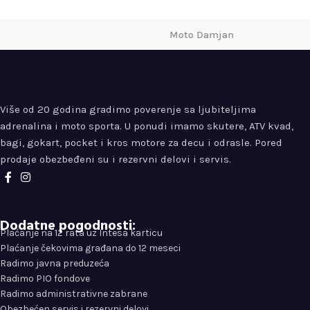
Moto Damjan
Više od 20 godina gradimo poverenje sa ljubiteljima
adrenalina i moto sporta. U ponudi imamo skutere, ATV kvad,
bagi, gokart, pocket i kros motore za decu i odrasle. Pored
prodaje obezbeđeni su i rezervni delovi i servis.
Dodatne pogodnosti:
Plaćanje na 12 rata uz Intesa karticu
Plaćanje čekovima građana do 12 meseci
Radimo javna preduzeća
Radimo PIO fondove
Radimo administrativne zabrane
Obezbećen servis i rezervni delovi