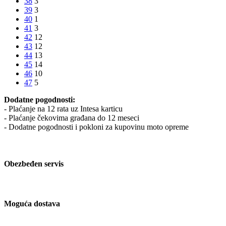
38
3
39
3
40
1
41
3
42
12
43
12
44
13
45
14
46
10
47
5
Dodatne pogodnosti:
- Plaćanje na 12 rata uz Intesa karticu
- Plaćanje čekovima građana do 12 meseci
- Dodatne pogodnosti i pokloni za kupovinu moto opreme
Obezbeđen servis
Moguća dostava