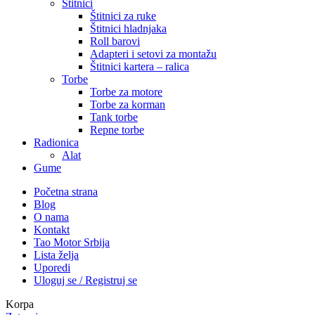
Štitnici
Štitnici za ruke
Štitnici hladnjaka
Roll barovi
Adapteri i setovi za montažu
Štitnici kartera – ralica
Torbe
Torbe za motore
Torbe za korman
Tank torbe
Repne torbe
Radionica
Alat
Gume
Početna strana
Blog
O nama
Kontakt
Tao Motor Srbija
Lista želja
Uporedi
Uloguj se / Registruj se
Korpa