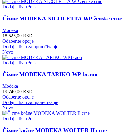
više
varijanti.
Dodaj u listu želja
Opcije
mogu
Čizme MODEKA NICOLETTA WP ženske crne
biti
izabrane
Modeka
na
18.525,00
RSD
stranici
Ovaj
Odaberite opcije
proizvoda.
proizvod
Dodaj u listu za upoređivanje
ima
Novo
više
varijanti.
Dodaj u listu želja
Opcije
mogu
Čizme MODEKA TARIKO WP braon
biti
izabrane
Modeka
na
19.740,00
RSD
stranici
Ovaj
Odaberite opcije
proizvoda.
proizvod
Dodaj u listu za upoređivanje
ima
Novo
više
varijanti.
Dodaj u listu želja
Opcije
mogu
Čizme kožne MODEKA WOLTER II crne
biti