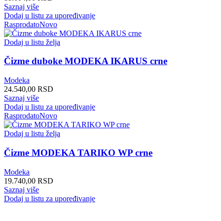
stranici
Saznaj više
proizvoda.
Dodaj u listu za upoređivanje
Rasprodato
Novo
Dodaj u listu želja
Čizme duboke MODEKA IKARUS crne
Modeka
24.540,00
RSD
Saznaj više
Dodaj u listu za upoređivanje
Rasprodato
Novo
Dodaj u listu želja
Čizme MODEKA TARIKO WP crne
Modeka
19.740,00
RSD
Saznaj više
Dodaj u listu za upoređivanje