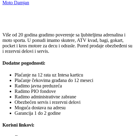
Moto Damjan
Više od 20 godina gradimo poverenje sa ljubiteljima adrenalina i
moto sporta. U ponudi imamo skutere, ATV kvad, bagi, gokart,
pocket i kros motore za decu i odrasle. Pored prodaje obezbeđeni su
i rezervni delovi i servis.
Dodatne pogodnosti:
Plaćanje na 12 rata uz Intesa karticu
Plaćanje čekovima građana do 12 meseci
Radimo javna preduzeća
Radimo PIO fondove
Radimo administrativne zabrane
Obezbećen servis i rezervni delovi
Moguća dostava na adresu
Garancija 1 do 2 godine
Korisni linkovi: