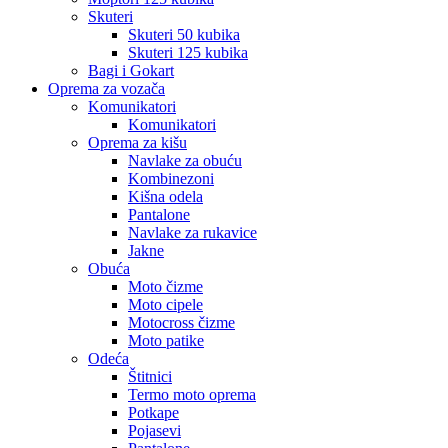
Skuteri
Skuteri 50 kubika
Skuteri 125 kubika
Bagi i Gokart
Oprema za vozača
Komunikatori
Komunikatori
Oprema za kišu
Navlake za obuću
Kombinezoni
Kišna odela
Pantalone
Navlake za rukavice
Jakne
Obuća
Moto čizme
Moto cipele
Motocross čizme
Moto patike
Odeća
Štitnici
Termo moto oprema
Potkape
Pojasevi