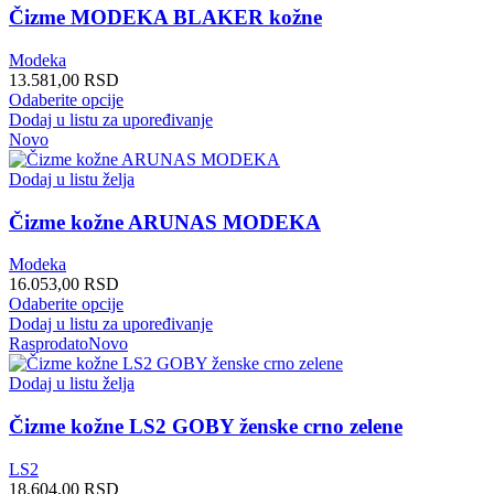
mogu
Čizme MODEKA BLAKER kožne
biti
izabrane
Modeka
na
13.581,00
RSD
stranici
Ovaj
Odaberite opcije
proizvoda.
proizvod
Dodaj u listu za upoređivanje
ima
Novo
više
varijanti.
Dodaj u listu želja
Opcije
mogu
Čizme kožne ARUNAS MODEKA
biti
izabrane
Modeka
na
16.053,00
RSD
stranici
Ovaj
Odaberite opcije
proizvoda.
proizvod
Dodaj u listu za upoređivanje
ima
Rasprodato
Novo
više
varijanti.
Dodaj u listu želja
Opcije
mogu
Čizme kožne LS2 GOBY ženske crno zelene
biti
izabrane
LS2
na
18.604,00
RSD