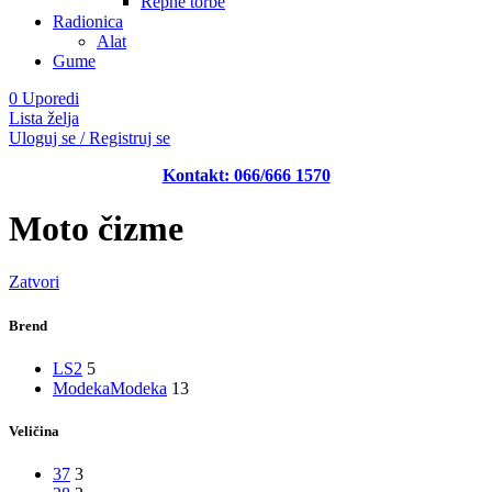
Repne torbe
Radionica
Alat
Gume
0
Uporedi
Lista želja
Uloguj se / Registruj se
Kontakt: 066/666 1570
Moto čizme
Zatvori
Brend
LS2
5
Modeka
Modeka
13
Veličina
37
3