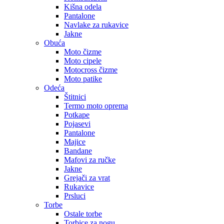
Kišna odela
Pantalone
Navlake za rukavice
Jakne
Obuća
Moto čizme
Moto cipele
Motocross čizme
Moto patike
Odeća
Štitnici
Termo moto oprema
Potkape
Pojasevi
Pantalone
Majice
Bandane
Mafovi za ručke
Jakne
Grejači za vrat
Rukavice
Prsluci
Torbe
Ostale torbe
Torbice za nogu