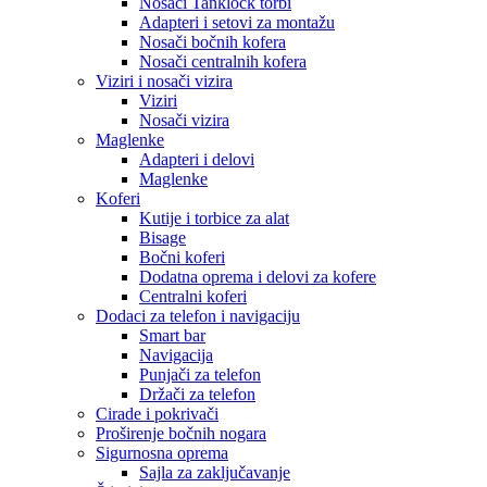
Nosači Tanklock torbi
Adapteri i setovi za montažu
Nosači bočnih kofera
Nosači centralnih kofera
Viziri i nosači vizira
Viziri
Nosači vizira
Maglenke
Adapteri i delovi
Maglenke
Koferi
Kutije i torbice za alat
Bisage
Bočni koferi
Dodatna oprema i delovi za kofere
Centralni koferi
Dodaci za telefon i navigaciju
Smart bar
Navigacija
Punjači za telefon
Držači za telefon
Cirade i pokrivači
Proširenje bočnih nogara
Sigurnosna oprema
Sajla za zaključavanje