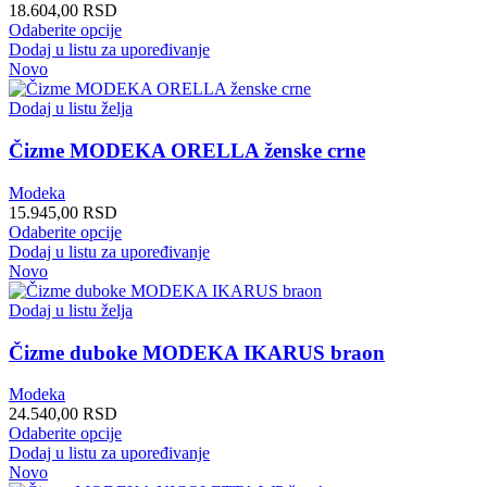
na
18.604,00
RSD
stranici
Ovaj
Odaberite opcije
proizvoda.
proizvod
Dodaj u listu za upoređivanje
ima
Novo
više
varijanti.
Dodaj u listu želja
Opcije
mogu
Čizme MODEKA ORELLA ženske crne
biti
izabrane
Modeka
na
15.945,00
RSD
stranici
Ovaj
Odaberite opcije
proizvoda.
proizvod
Dodaj u listu za upoređivanje
ima
Novo
više
varijanti.
Dodaj u listu želja
Opcije
mogu
Čizme duboke MODEKA IKARUS braon
biti
izabrane
Modeka
na
24.540,00
RSD
stranici
Ovaj
Odaberite opcije
proizvoda.
proizvod
Dodaj u listu za upoređivanje
ima
Novo