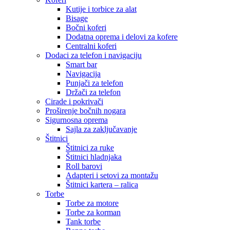
Kutije i torbice za alat
Bisage
Bočni koferi
Dodatna oprema i delovi za kofere
Centralni koferi
Dodaci za telefon i navigaciju
Smart bar
Navigacija
Punjači za telefon
Držači za telefon
Cirade i pokrivači
Proširenje bočnih nogara
Sigurnosna oprema
Sajla za zaključavanje
Štitnici
Štitnici za ruke
Štitnici hladnjaka
Roll barovi
Adapteri i setovi za montažu
Štitnici kartera – ralica
Torbe
Torbe za motore
Torbe za korman
Tank torbe