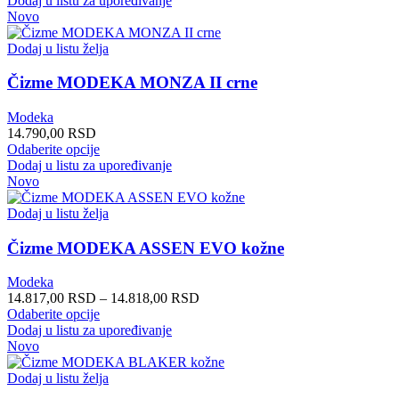
Dodaj u listu za upoređivanje
ima
Novo
više
varijanti.
Dodaj u listu želja
Opcije
mogu
Čizme MODEKA MONZA II crne
biti
izabrane
Modeka
na
14.790,00
RSD
stranici
Ovaj
Odaberite opcije
proizvoda.
proizvod
Dodaj u listu za upoređivanje
ima
Novo
više
varijanti.
Dodaj u listu želja
Opcije
mogu
Čizme MODEKA ASSEN EVO kožne
biti
izabrane
Modeka
na
Распон
14.817,00
RSD
–
14.818,00
RSD
stranici
Ovaj
цена:
Odaberite opcije
proizvoda.
proizvod
од
Dodaj u listu za upoređivanje
ima
14.817,00 RSD
Novo
više
до
varijanti.
14.818,00 RSD
Dodaj u listu želja
Opcije