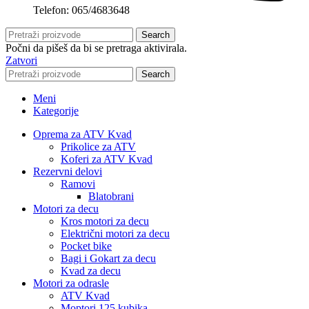
Telefon: 065/4683648
Search
Počni da pišeš da bi se pretraga aktivirala.
Zatvori
Search
Meni
Kategorije
Oprema za ATV Kvad
Prikolice za ATV
Koferi za ATV Kvad
Rezervni delovi
Ramovi
Blatobrani
Motori za decu
Kros motori za decu
Električni motori za decu
Pocket bike
Bagi i Gokart za decu
Kvad za decu
Motori za odrasle
ATV Kvad
Moptori 125 kubika