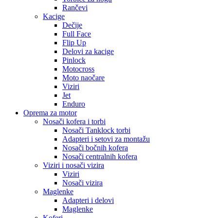
Rančevi
Kacige
Dečije
Full Face
Flip Up
Delovi za kacige
Pinlock
Motocross
Moto naočare
Viziri
Jet
Enduro
Oprema za motor
Nosači kofera i torbi
Nosači Tanklock torbi
Adapteri i setovi za montažu
Nosači bočnih kofera
Nosači centralnih kofera
Viziri i nosači vizira
Viziri
Nosači vizira
Maglenke
Adapteri i delovi
Maglenke
Koferi