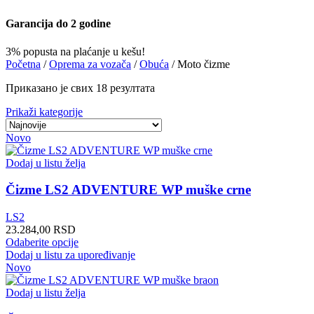
Garancija do 2 godine
3% popusta na plaćanje u kešu!
Početna
/
Oprema za vozača
/
Obuća
/
Moto čizme
Сортирано
Приказано је свих 18 резултата
по
Prikaži kategorije
најновијем
Novo
Dodaj u listu želja
Čizme LS2 ADVENTURE WP muške crne
LS2
23.284,00
RSD
Ovaj
Odaberite opcije
proizvod
Dodaj u listu za upoređivanje
ima
Novo
više
varijanti.
Dodaj u listu želja
Opcije