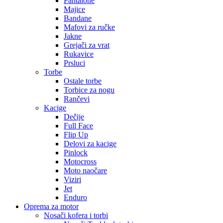
Pantalone
Majice
Bandane
Mafovi za ručke
Jakne
Grejači za vrat
Rukavice
Prsluci
Torbe
Ostale torbe
Torbice za nogu
Rančevi
Kacige
Dečije
Full Face
Flip Up
Delovi za kacige
Pinlock
Motocross
Moto naočare
Viziri
Jet
Enduro
Oprema za motor
Nosači kofera i torbi