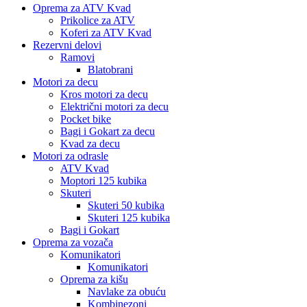
Oprema za ATV Kvad
Prikolice za ATV
Koferi za ATV Kvad
Rezervni delovi
Ramovi
Blatobrani
Motori za decu
Kros motori za decu
Električni motori za decu
Pocket bike
Bagi i Gokart za decu
Kvad za decu
Motori za odrasle
ATV Kvad
Moptori 125 kubika
Skuteri
Skuteri 50 kubika
Skuteri 125 kubika
Bagi i Gokart
Oprema za vozača
Komunikatori
Komunikatori
Oprema za kišu
Navlake za obuću
Kombinezoni