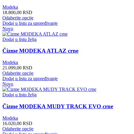
izabrane
Modeka
na
18.800,00
RSD
stranici
Ovaj
Odaberite opcije
proizvoda.
proizvod
Dodaj u listu za upoređivanje
ima
Novo
više
varijanti.
Dodaj u listu želja
Opcije
mogu
Čizme MODEKA ATLAZ crne
biti
izabrane
Modeka
na
21.099,00
RSD
stranici
Ovaj
Odaberite opcije
proizvoda.
proizvod
Dodaj u listu za upoređivanje
ima
Novo
više
varijanti.
Dodaj u listu želja
Opcije
mogu
Čizme MODEKA MUDY TRACK EVO crne
biti
izabrane
Modeka
na
16.020,00
RSD
stranici
Ovaj
Odaberite opcije
proizvoda.
proizvod