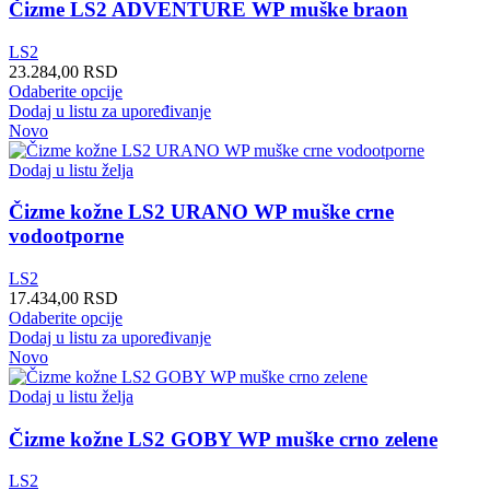
mogu
Čizme LS2 ADVENTURE WP muške braon
biti
izabrane
LS2
na
23.284,00
RSD
stranici
Ovaj
Odaberite opcije
proizvoda.
proizvod
Dodaj u listu za upoređivanje
ima
Novo
više
varijanti.
Dodaj u listu želja
Opcije
mogu
Čizme kožne LS2 URANO WP muške crne
biti
vodootporne
izabrane
na
LS2
stranici
17.434,00
RSD
proizvoda.
Ovaj
Odaberite opcije
proizvod
Dodaj u listu za upoređivanje
ima
Novo
više
varijanti.
Dodaj u listu želja
Opcije
mogu
Čizme kožne LS2 GOBY WP muške crno zelene
biti
izabrane
LS2