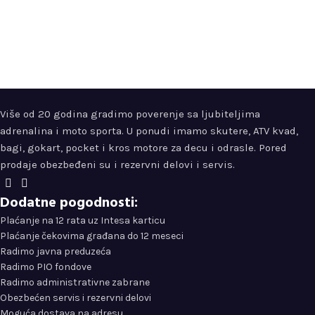
Više od 20 godina gradimo poverenje sa ljubiteljima
adrenalina i moto sporta. U ponudi imamo skutere, ATV kvad,
bagi, gokart, pocket i kros motore za decu i odrasle. Pored
prodaje obezbeđeni su i rezervni delovi i servis.
Dodatne pogodnosti:
Plaćanje na 12 rata uz Intesa karticu
Plaćanje čekovima građana do 12 meseci
Radimo javna preduzeća
Radimo PIO fondove
Radimo administrativne zabrane
Obezbećen servis i rezervni delovi
Moguća dostava na adresu