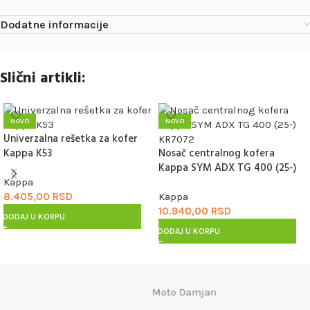
Dodatne informacije
Slični artikli:
NOVO
NOVO
Univerzalna rešetka za kofer
Kappa K53
Nosač centralnog kofera
Kappa SYM ADX TG 400 (25-)
KR7072
Kappa
8.405,00
RSD
Kappa
10.940,00
RSD
DODAJ U KORPU
DODAJ U KORPU
Moto Damjan