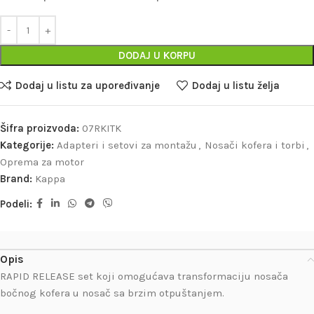
DODAJ U KORPU
Dodaj u listu za upoređivanje
Dodaj u listu želja
Šifra proizvoda:
07RKITK
Kategorije:
Adapteri i setovi za montažu
,
Nosači kofera i torbi
,
Oprema za motor
Brand:
Kappa
Podeli:
Opis
RAPID RELEASE set koji omogućava transformaciju nosača
bočnog kofera u nosač sa brzim otpuštanjem.