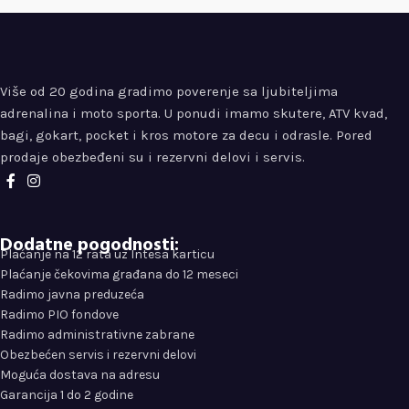
Više od 20 godina gradimo poverenje sa ljubiteljima
adrenalina i moto sporta. U ponudi imamo skutere, ATV kvad,
bagi, gokart, pocket i kros motore za decu i odrasle. Pored
prodaje obezbeđeni su i rezervni delovi i servis.
Dodatne pogodnosti:
Plaćanje na 12 rata uz Intesa karticu
Plaćanje čekovima građana do 12 meseci
Radimo javna preduzeća
Radimo PIO fondove
Radimo administrativne zabrane
Obezbećen servis i rezervni delovi
Moguća dostava na adresu
Garancija 1 do 2 godine