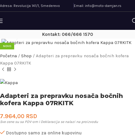
Adresa: Revolucija 141/1, Smederevo
Email: info@moto-damjan.rs
Kontakt: 066/666 1570
Uveličaj
NOVO
Početna
/
Shop
/
Adapteri za prepravku nosača bočnih kofera
Kappa 07RKITK
Adapteri za prepravku nosača bočnih
kofera Kappa 07RKITK
7.964,00
RSD
Sve cene su sa PDV-om I Deklaracija se nalazi na proizvodu
Dostupno samo za online kupovinu