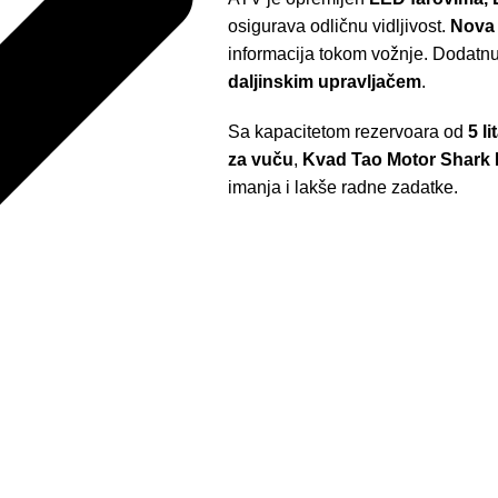
osigurava odličnu vidljivost.
Nova 
informacija tokom vožnje. Dodatn
daljinskim upravljačem
.
Sa kapacitetom rezervoara od
5 li
za vuču
,
Kvad Tao Motor Shark 
imanja i lakše radne zadatke.