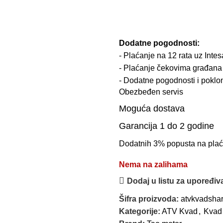
Dodatne pogodnosti:
- Plaćanje na 12 rata uz Intes
- Plaćanje čekovima građana
- Dodatne pogodnosti i pokl
Obezbeđen servis
Moguća dostava
Garancija 1 do 2 godine
Dodatnih 3% popusta na plać
Nema na zalihama
Dodaj u listu za upoređiv
Šifra proizvoda:
atvkvadshar
Kategorije:
ATV Kvad
,
Kvad