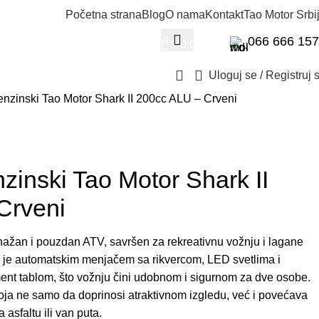
Početna strana
Blog
O nama
Kontakt
Tao Motor Srbi
066 666 15
0
0,00
RSD
Uloguj se / Registruj 
nzinski Tao Motor Shark II 200cc ALU – Crveni
inski Tao Motor Shark II
Crveni
snažan i pouzdan ATV, savršen za rekreativnu vožnju i lagane
 je automatskim menjačem sa rikvercom, LED svetlima i
nt tablom, što vožnju čini udobnom i sigurnom za dve osobe.
oja ne samo da doprinosi atraktivnom izgledu, već i povećava
 asfaltu ili van puta.