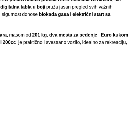
digitalna tabla u boji
pruža jasan pregled svih važnih
u sigurnost donose
blokada gasa
i
električni start sa
tara
, masom od
201 kg
,
dva mesta za sedenje
i
Euro kukom
II 200cc
je praktično i svestrano vozilo, idealno za rekreaciju,