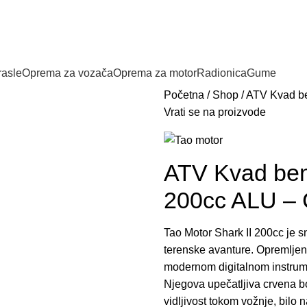
o, pozovite nas da obezbedimo artikal iz magacina.
rasle
Oprema za vozača
Oprema za motor
Radionica
Gume
Početna
/
Shop
/
ATV Kvad be
Vrati se na proizvode
ATV Kvad benz
200cc ALU – 
Tao Motor Shark II 200cc je 
terenske avanture. Opremljen
modernom digitalnom instrume
Njegova upečatljiva crvena b
vidljivost tokom vožnje, bilo na