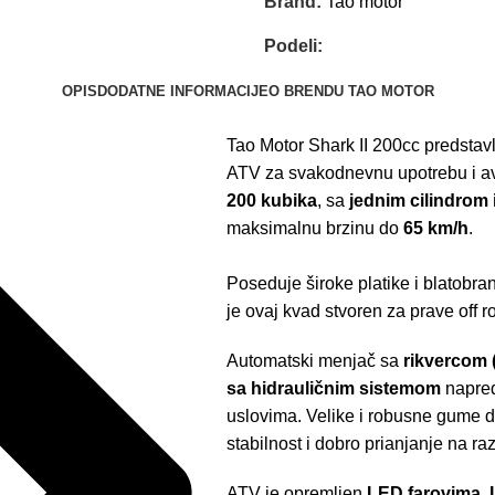
Brand:
Tao motor
Podeli:
OPIS
DODATNE INFORMACIJE
O BRENDU TAO MOTOR
Tao Motor Shark II 200cc predstavl
ATV za svakodnevnu upotrebu i av
200 kubika
, sa
jednim cilindrom 
maksimalnu brzinu do
65 km/h
.
Poseduje široke platike i blatobra
je ovaj kvad stvoren za prave off r
Automatski menjač sa
rikvercom 
sa hidrauličnim sistemom
napred
uslovima. Velike i robusne gume 
stabilnost i dobro prianjanje na raz
ATV je opremljen
LED farovima, 