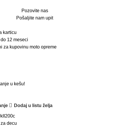
Pozovite nas
Pošaljite nam upit
a karticu
 do 12 meseci
oni za kupovinu moto opreme
anje u kešu!
anje
Dodaj u listu želja
kII200c
 za decu