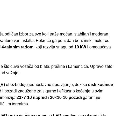
ja odličan izbor za sve koji traže moćan, stabilan i moderan
anture van asfalta. Pokreće ga pouzdan benzinski motor od
i 4-taktnim radom
, koji razvija snagu od
10 kW
i omogućava
ne što čuva vozača od blata, prašine i kamenčića. Upravo zato
oad vožnje.
(R)
obezbeđuje jednostavno upravljanje, dok su
disk kočnice
 i pozadi zadužene za sigurno i efikasno kočenje u svim
dimenzija
23×7-10 napred
i
20×10-10 pozadi
garantuju
ličitim terenima.
LED pokazivačima pravca i LED svetlima za rikverc
, što