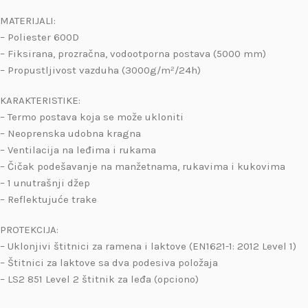
MATERIJALI:
– Poliester 600D
– Fiksirana, prozračna, vodootporna postava (5000 mm)
– Propustljivost vazduha (3000g/m²/24h)
KARAKTERISTIKE:
– Termo postava koja se može ukloniti
– Neoprenska udobna kragna
– Ventilacija na leđima i rukama
– Čičak podešavanje na manžetnama, rukavima i kukovima
– 1 unutrašnji džep
– Reflektujuće trake
PROTEKCIJA:
– Uklonjivi štitnici za ramena i laktove (EN1621-1: 2012 Level 1)
– Štitnici za laktove sa dva podesiva položaja
– LS2 851 Level 2 štitnik za leđa (opciono)