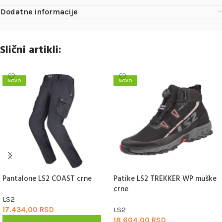
Dodatne informacije
Slični artikli:
NOVO
NOVO
Pantalone LS2 COAST crne
Patike LS2 TREKKER WP muške
crne
LS2
17.434,00
RSD
LS2
18.604,00
RSD