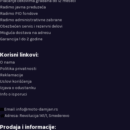
Plaćanje čekovima građana do 12 meseci
Radimo javna preduzeća
Radimo PIO fondove
Radimo administrativne zabrane
Obezbećen servis i rezervni delovi
Moguća dostava na adresu
Garancija 1 do 2 godine
Korisni linkovi:
O nama
Politika privatnosti
Reklamacije
Uslovi korišćenja
Izjava o odustanku
Info o isporuci
Email: info@moto-damjan.rs
Adresa: Revolucija 141/1, Smederevo
Prodaja i informacije: