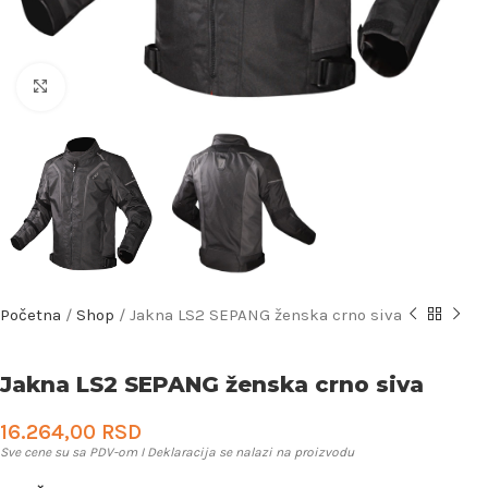
Uveličaj
Početna
/
Shop
/
Jakna LS2 SEPANG ženska crno siva
Jakna LS2 SEPANG ženska crno siva
16.264,00
RSD
Sve cene su sa PDV-om I Deklaracija se nalazi na proizvodu