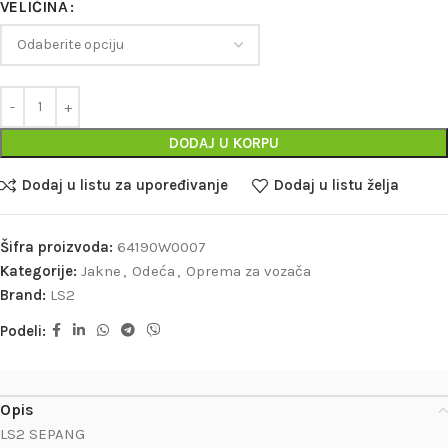
VELIČINA
DODAJ U KORPU
Dodaj u listu za upoređivanje
Dodaj u listu želja
Šifra proizvoda:
64190W0007
Kategorije:
Jakne
,
Odeća
,
Oprema za vozača
Brand:
LS2
Podeli:
Opis
LS2 SEPANG