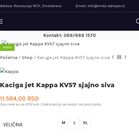
Adresa: Revolucija 141/1, Smederevo
Email: info@moto-damjan.rs
Kontakt: 066/666 1570
Uveličaj
NOVO
Početna
/
Shop
/
Kaciga jet Kappa KV57 sjajno siva
Kaciga jet Kappa KV57 sjajno siva
11.564,00
RSD
Sve cene su sa PDV-om I Deklaracija se nalazi na proizvodu
M
L
XL
VELIČINA