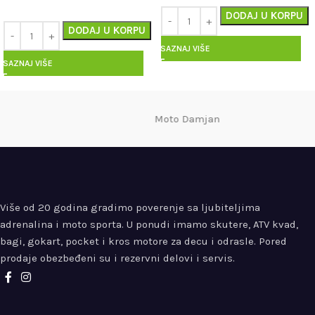
DODAJ U KORPU
DODAJ U KORPU
SAZNAJ VIŠE
SAZNAJ VIŠE
Moto Damjan
Više od 20 godina gradimo poverenje sa ljubiteljima
adrenalina i moto sporta. U ponudi imamo skutere, ATV kvad,
bagi, gokart, pocket i kros motore za decu i odrasle. Pored
prodaje obezbeđeni su i rezervni delovi i servis.