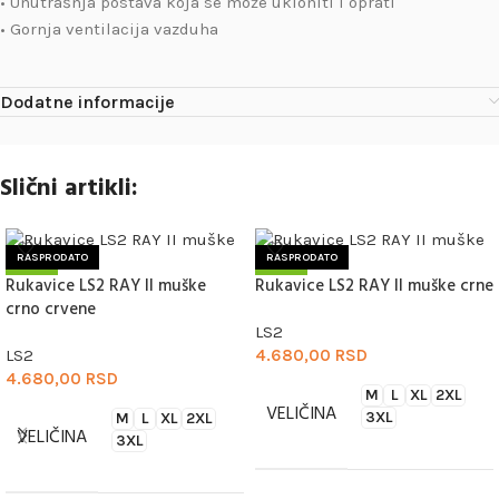
• Unutrašnja postava koja se može ukloniti i oprati
• Gornja ventilacija vazduha
Dodatne informacije
Slični artikli:
RASPRODATO
RASPRODATO
Rukavice LS2 RAY II muške
Rukavice LS2 RAY II muške crne
NOVO
NOVO
crno crvene
LS2
LS2
4.680,00
RSD
4.680,00
RSD
M
L
XL
2XL
VELIČINA
3XL
M
L
XL
2XL
VELIČINA
3XL