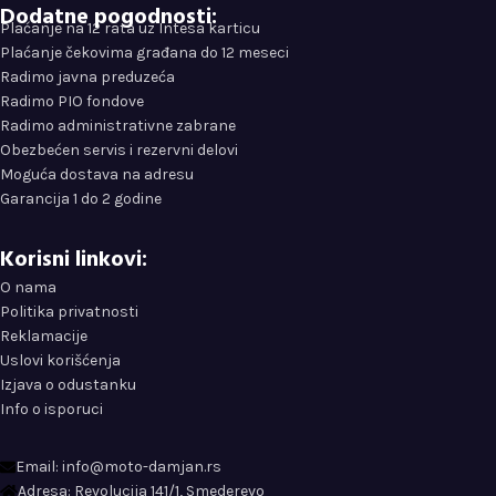
Dodatne pogodnosti:
Plaćanje na 12 rata uz Intesa karticu
Plaćanje čekovima građana do 12 meseci
Radimo javna preduzeća
Radimo PIO fondove
Radimo administrativne zabrane
Obezbećen servis i rezervni delovi
Moguća dostava na adresu
Garancija 1 do 2 godine
Korisni linkovi:
O nama
Politika privatnosti
Reklamacije
Uslovi korišćenja
Izjava o odustanku
Info o isporuci
Email: info@moto-damjan.rs
Adresa: Revolucija 141/1, Smederevo