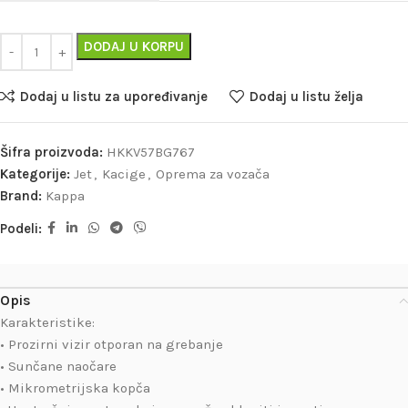
DODAJ U KORPU
Dodaj u listu za upoređivanje
Dodaj u listu želja
Šifra proizvoda:
HKKV57BG767
Kategorije:
Jet
,
Kacige
,
Oprema za vozača
Brand:
Kappa
Podeli:
Opis
Karakteristike:
• Prozirni vizir otporan na grebanje
• Sunčane naočare
• Mikrometrijska kopča