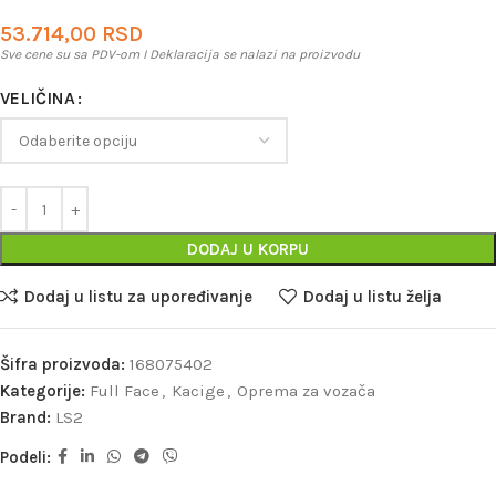
53.714,00
RSD
Sve cene su sa PDV-om I Deklaracija se nalazi na proizvodu
VELIČINA
DODAJ U KORPU
Dodaj u listu za upoređivanje
Dodaj u listu želja
Šifra proizvoda:
168075402
Kategorije:
Full Face
,
Kacige
,
Oprema za vozača
Brand:
LS2
Podeli: