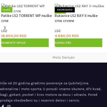
NOVO
RASPRODATO
Patike LS2 TORRENT WP muške
Rukavice LS2 RAY II muške
NOVO
crne
crno crvene
LS2
LS2
18.604,00
RSD
4.680,00
RSD
ODABERITE OPCIJE
SAZNAJ VIŠE
Moto Damjan
Više od 20 godina gradimo poverenje sa ljubiteljima
adrenalina i moto sporta. U ponudi imamo skutere, ATV kvad,
bagi, gokart, pocket i kros motore za decu i odrasle. Pored
prodaje obezbeđeni su i rezervni delovi i servis.