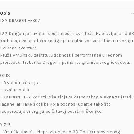
Opis
LS2 DRAGON FF807
LS2 Dragon je savršen spoj lakoće i čvrstoće. Napravljena od 6K
karbona, ova sportska kaciga je idealna za svakodnevnu vožnju
i vikend avanture.
Pruža vrhunsku zaštitu, udobnost i performanse u jednom
proizvodu. Izaberite Dragon i pomerite granice svog iskustva.
OPIS
– 3 veličine školjke
– Ovalan oblik
– KARBON : LS2 koristi više slojeva karbonskog vlakna za izradu
lagane, ali jake školjke koja podnosi udarce tako što
raspoređuje energiju po čitavoj površini školjke.
VIZIR
– Vizir “A klase” – Napravljen je od 3D Optički proverenog