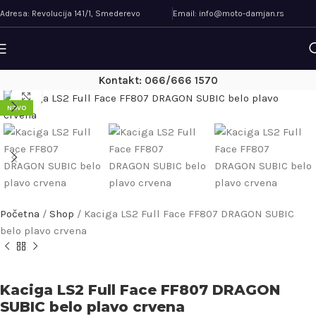
Adresa: Revolucija 141/1, Smederevo
Email: info@moto-damjan.rs
Kontakt: 066/666 1570
Uveličaj
NOVO
Početna
/
Shop
/
Kaciga LS2 Full Face FF807 DRAGON SUBIC
belo plavo crvena
Kaciga LS2 Full Face FF807 DRAGON
SUBIC belo plavo crvena