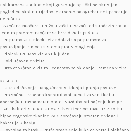
Polikarbonata A-klase koji garantuje optički neiskrivljen
pogled na okolinu. Ujedno je otporan na ogrebotine i poseduje
UV zaštitu.
– Sunčane Naočare : Pružaju zaštitu vozaču od sunčevih zraka.
Jednim potezom naočare se brzo dižu i spuštaju.
– Priprema za Pinlock : Vizir dolazi sa pripremom za
postavljanje Pinlock sistema protiv magljenja.
– Pinlock 120 Max Vision uključen
– Zaključavanje vizira
– Brzo otpuštanje vizira: Jednostavno skidanje i zamena vizira
KOMFORT
– Lako Održavanje : Mogućnost skidanja i pranja postave.
– Prozračna : Posebno konstruisani kanali za ventilaciju
obezbeđuju ravnomeran protok vazduha pri nošenju kacige.
– Antibakterijska X-Static© Silver Liner postava : LS2 koristi
hipoalergenske tkanine koje sprečavaju stvaranje vlage i
bakterija u kacigi.
– Zavesica za bradu : Pruža smanjenje buke od vetra i olakšano