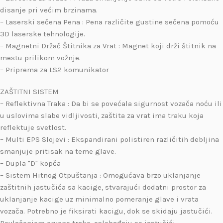
disanje pri većim brzinama.
– Laserski sečena Pena : Pena različite gustine sečena pomoću
3D laserske tehnologije.
– Magnetni Držač Štitnika za Vrat : Magnet koji drži štitnik na
mestu prilikom vožnje.
– Priprema za LS2 komunikator
ZAŠTITNI SISTEM
– Reflektivna Traka : Da bi se povećala sigurnost vozača noću ili
u uslovima slabe vidljivosti, zaštita za vrat ima traku koja
reflektuje svetlost.
– Multi EPS Slojevi : Ekspandirani polistiren različitih debljina
smanjuje pritisak na teme glave.
– Dupla "D" kopča
– Sistem Hitnog Otpuštanja : Omogućava brzo uklanjanje
zaštitnih jastučića sa kacige, stvarajući dodatni prostor za
uklanjanje kacige uz minimalno pomeranje glave i vrata
vozača. Potrebno je fiksirati kacigu, dok se skidaju jastučići.