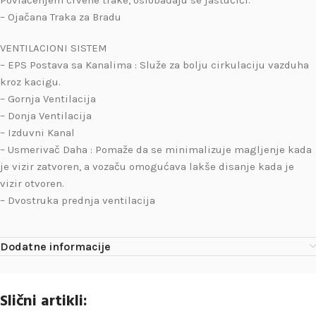
Povlačenjem crvene trake, oslobađaju se jastučići.
– Ojačana Traka za Bradu
VENTILACIONI SISTEM
– EPS Postava sa Kanalima : Služe za bolju cirkulaciju vazduha
kroz kacigu.
– Gornja Ventilacija
– Donja Ventilacija
– Izduvni Kanal
– Usmerivač Daha : Pomaže da se minimalizuje magljenje kada
je vizir zatvoren, a vozaču omogućava lakše disanje kada je
vizir otvoren.
– Dvostruka prednja ventilacija
Dodatne informacije
Slični artikli: