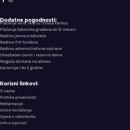
Dodatne pogodnosti:
Plaćanje na 12 rata uz Intesa karticu
Plaćanje čekovima građana do 12 meseci
Radimo javna preduzeća
Radimo PIO fondove
Radimo administrativne zabrane
Obezbećen servis i rezervni delovi
Moguća dostava na adresu
Garancija 1 do 2 godine
Korisni linkovi:
O nama
Politika privatnosti
Reklamacije
Uslovi korišćenja
Izjava o odustanku
Info o isporuci