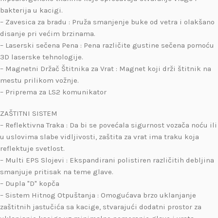
bakterija u kacigi.
– Zavesica za bradu : Pruža smanjenje buke od vetra i olakšano
disanje pri većim brzinama.
– Laserski sečena Pena : Pena različite gustine sečena pomoću
3D laserske tehnologije.
– Magnetni Držač Štitnika za Vrat : Magnet koji drži štitnik na
mestu prilikom vožnje.
– Priprema za LS2 komunikator
ZAŠTITNI SISTEM
– Reflektivna Traka : Da bi se povećala sigurnost vozača noću ili
u uslovima slabe vidljivosti, zaštita za vrat ima traku koja
reflektuje svetlost.
– Multi EPS Slojevi : Ekspandirani polistiren različitih debljina
smanjuje pritisak na teme glave.
– Dupla "D" kopča
– Sistem Hitnog Otpuštanja : Omogućava brzo uklanjanje
zaštitnih jastučića sa kacige, stvarajući dodatni prostor za