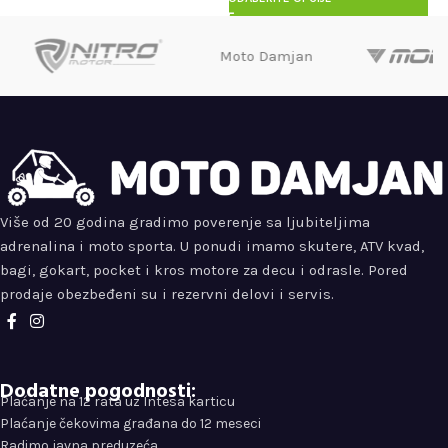
Moto Damjan
Više od 20 godina gradimo poverenje sa ljubiteljima
adrenalina i moto sporta. U ponudi imamo skutere, ATV kvad,
bagi, gokart, pocket i kros motore za decu i odrasle. Pored
prodaje obezbeđeni su i rezervni delovi i servis.
Dodatne pogodnosti:
Plaćanje na 12 rata uz Intesa karticu
Plaćanje čekovima građana do 12 meseci
Radimo javna preduzeća