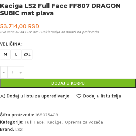
Kaciga LS2 Full Face FF807 DRAGON
SUBIC mat plava
53.714,00
RSD
Sve cene su sa PDV-om I Deklaracija se nalazi na proizvodu
VELIČINA
M
L
2XL
DODAJ U KORPU
Dodaj u listu za upoređivanje
Dodaj u listu želja
Šifra proizvoda:
168075429
Kategorije:
Full Face
,
Kacige
,
Oprema za vozača
Brand:
LS2