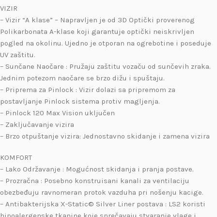
VIZIR
– Vizir “A klase” – Napravljen je od 3D Optički proverenog
Polikarbonata A-klase koji garantuje optički neiskrivljen
pogled na okolinu. Ujedno je otporan na ogrebotine i poseduje
UV zaštitu.
– Sunčane Naočare : Pružaju zaštitu vozaču od sunčevih zraka.
Jednim potezom naočare se brzo dižu i spuštaju.
– Priprema za Pinlock : Vizir dolazi sa pripremom za
postavljanje Pinlock sistema protiv magljenja.
– Pinlock 120 Max Vision uključen
– Zaključavanje vizira
– Brzo otpuštanje vizira: Jednostavno skidanje i zamena vizira
KOMFORT
– Lako Održavanje : Mogućnost skidanja i pranja postave.
– Prozračna : Posebno konstruisani kanali za ventilaciju
obezbeđuju ravnomeran protok vazduha pri nošenju kacige.
– Antibakterijska X-Static© Silver Liner postava : LS2 koristi
hipoalergenske tkanine koje sprečavaju stvaranje vlage i