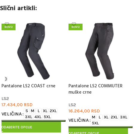
Slični artikli:
NOVO
NOVO
Pantalone LS2 COAST crne
Pantalone LS2 COMMUTER
muške crne
LS2
17.434,00
RSD
LS2
S
M
L
XL
2XL
16.264,00
RSD
VELIČINA
3XL
4XL
5XL
M
L
XL
2XL
3XL
VELIČINA
5XL
ODABERITE OPCIJE
ODABERITE OPCIJE