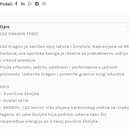
Podeli:
Opis
LS2 DRAGON FF807
LS2 Dragon je savršen spoj lakoće i čvrstoće. Napravljena od 6K
karbona, ova sportska kaciga je idealna za svakodnevnu vožnju
i vikend avanture.
Pruža vrhunsku zaštitu, udobnost i performanse u jednom
proizvodu. Izaberite Dragon i pomerite granice svog iskustva.
OPIS
– 3 veličine školjke
– Ovalan oblik
– KARBON : LS2 koristi više slojeva karbonskog vlakna za izradu
lagane, ali jake školjke koja podnosi udarce tako što
raspoređuje energiju po čitavoj površini školjke.