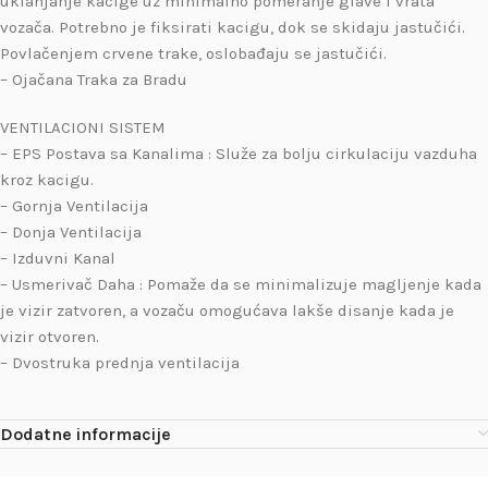
uklanjanje kacige uz minimalno pomeranje glave i vrata
vozača. Potrebno je fiksirati kacigu, dok se skidaju jastučići.
Povlačenjem crvene trake, oslobađaju se jastučići.
– Ojačana Traka za Bradu
VENTILACIONI SISTEM
– EPS Postava sa Kanalima : Služe za bolju cirkulaciju vazduha
kroz kacigu.
– Gornja Ventilacija
– Donja Ventilacija
– Izduvni Kanal
– Usmerivač Daha : Pomaže da se minimalizuje magljenje kada
je vizir zatvoren, a vozaču omogućava lakše disanje kada je
vizir otvoren.
– Dvostruka prednja ventilacija
Dodatne informacije