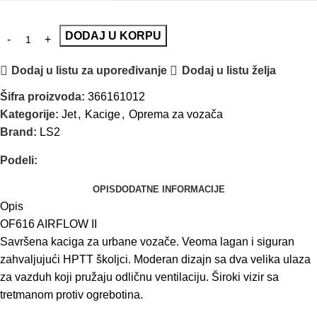
DODAJ U KORPU
Dodaj u listu za upoređivanje
Dodaj u listu želja
Šifra proizvoda:
366161012
Kategorije:
Jet
,
Kacige
,
Oprema za vozača
Brand:
LS2
Podeli:
OPIS
DODATNE INFORMACIJE
Opis
OF616 AIRFLOW II
Savršena kaciga za urbane vozače. Veoma lagan i siguran
zahvaljujući HPTT školjci. Moderan dizajn sa dva velika ulaza
za vazduh koji pružaju odličnu ventilaciju. Široki vizir sa
tretmanom protiv ogrebotina.