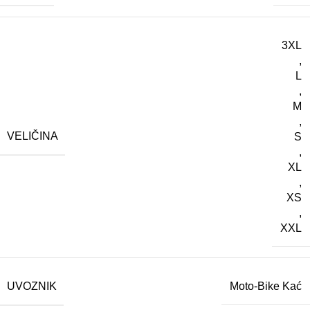
3XL
,
L
,
M
,
VELIČINA
S
,
XL
,
XS
,
XXL
UVOZNIK
Moto-Bike Kać