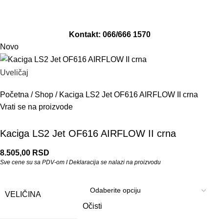
Adresa: Revolucija 141/1, Smederevo
Email: info@moto-damjan.rs
Kontakt: 066/666 1570
Novo
Uveličaj
Početna
/
Shop
/
Kaciga LS2 Jet OF616 AIRFLOW II crna
Vrati se na proizvode
Kaciga LS2 Jet OF616 AIRFLOW II crna
8.505,00
RSD
Sve cene su sa PDV-om I Deklaracija se nalazi na proizvodu
VELIČINA
Očisti