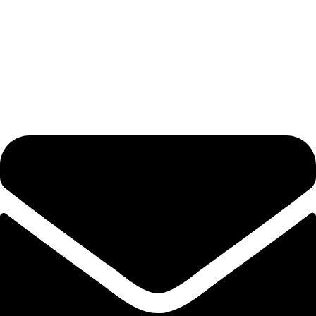
O nama
Politika privatnosti
Reklamacije
Uslovi korišćenja
Izjava o odustanku
Info o isporuci