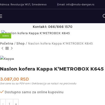
Adresa: Revolucija 141/1, Smederevo
Email: info@moto-damjan.rs
Kontakt: 066/666 1570
Uveličaj
NOVO
Početna
/
Shop
/
Naslon kofera Kappa K’METROBOX K645
Naslon kofera Kappa K’METROBOX K645
3.087,00
RSD
Sve cene su sa PDV-om I Deklaracija se nalazi na proizvodu
Dostupno samo za online kupovinu