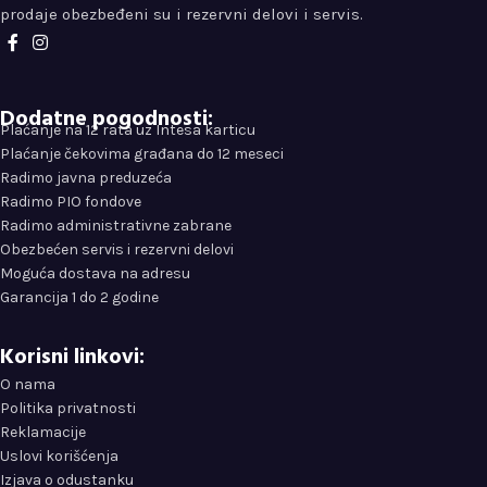
prodaje obezbeđeni su i rezervni delovi i servis.
Dodatne pogodnosti:
Plaćanje na 12 rata uz Intesa karticu
Plaćanje čekovima građana do 12 meseci
Radimo javna preduzeća
Radimo PIO fondove
Radimo administrativne zabrane
Obezbećen servis i rezervni delovi
Moguća dostava na adresu
Garancija 1 do 2 godine
Korisni linkovi:
O nama
Politika privatnosti
Reklamacije
Uslovi korišćenja
Izjava o odustanku