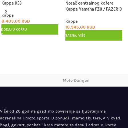
Kappa K53
Nosač centralnog kofera
Kappa Yamaha FZ8 / FAZER 8
800 (10-15) KZ366
Kappa
8.405,00
RSD
Kappa
10.945,00
RSD
DODAJ U KORPU
SAZNAJ VIŠE
Moto Damjan
Više od 20 godina gradimo poverenje sa ljubiteljima
adrenalina i moto sporta. U ponudi imamo skutere, ATV kvad,
bagi, gokart, pocket i kros motore za decu i odrasle. Pored