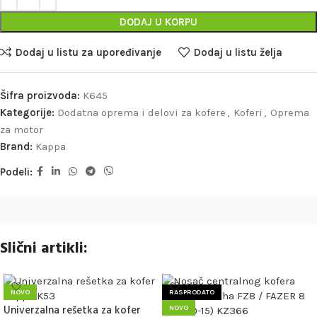
DODAJ U KORPU
Dodaj u listu za upoređivanje
Dodaj u listu želja
Šifra proizvoda:
K645
Kategorije:
Dodatna oprema i delovi za kofere
,
Koferi
,
Oprema
za motor
Brand:
Kappa
Podeli:
Slični artikli:
NOVO
RASPRODATO
Univerzalna rešetka za kofer
NOVO