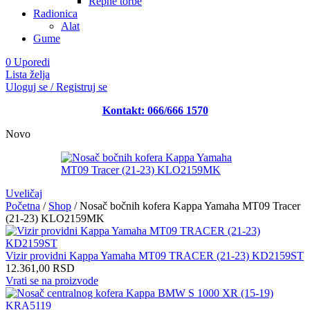
Repne torbe
Radionica
Alat
Gume
0
Uporedi
Lista želja
Uloguj se / Registruj se
Kontakt: 066/666 1570
Novo
Uveličaj
Početna
/
Shop
/
Nosač bočnih kofera Kappa Yamaha MT09 Tracer
(21-23) KLO2159MK
Vizir providni Kappa Yamaha MT09 TRACER (21-23) KD2159ST
12.361,00
RSD
Vrati se na proizvode