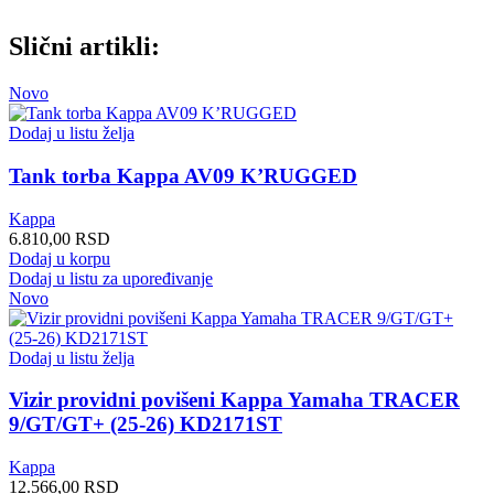
Slični artikli:
Novo
Dodaj u listu želja
Tank torba Kappa AV09 K’RUGGED
Kappa
6.810,00
RSD
Dodaj u korpu
Dodaj u listu za upoređivanje
Novo
Dodaj u listu želja
Vizir providni povišeni Kappa Yamaha TRACER
9/GT/GT+ (25-26) KD2171ST
Kappa
12.566,00
RSD