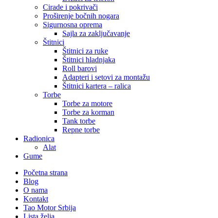
Cirade i pokrivači
Proširenje bočnih nogara
Sigurnosna oprema
Sajla za zaključavanje
Štitnici
Štitnici za ruke
Štitnici hladnjaka
Roll barovi
Adapteri i setovi za montažu
Štitnici kartera – ralica
Torbe
Torbe za motore
Torbe za korman
Tank torbe
Repne torbe
Radionica
Alat
Gume
Početna strana
Blog
O nama
Kontakt
Tao Motor Srbija
Lista želja