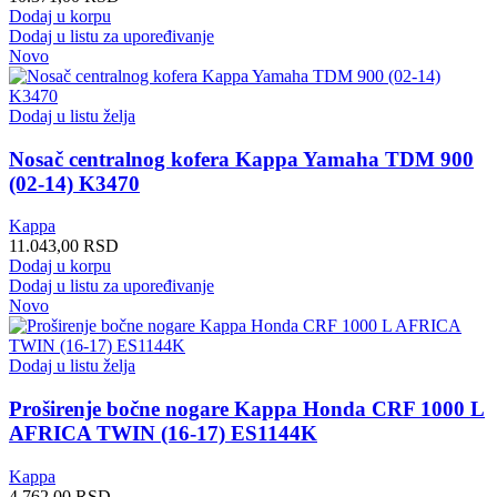
Dodaj u korpu
Dodaj u listu za upoređivanje
Novo
Dodaj u listu želja
Nosač centralnog kofera Kappa Yamaha TDM 900
(02-14) K3470
Kappa
11.043,00
RSD
Dodaj u korpu
Dodaj u listu za upoređivanje
Novo
Dodaj u listu želja
Proširenje bočne nogare Kappa Honda CRF 1000 L
AFRICA TWIN (16-17) ES1144K
Kappa
4.762,00
RSD