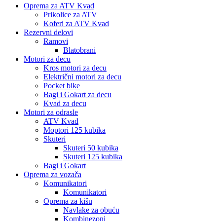
Oprema za ATV Kvad
Prikolice za ATV
Koferi za ATV Kvad
Rezervni delovi
Ramovi
Blatobrani
Motori za decu
Kros motori za decu
Električni motori za decu
Pocket bike
Bagi i Gokart za decu
Kvad za decu
Motori za odrasle
ATV Kvad
Moptori 125 kubika
Skuteri
Skuteri 50 kubika
Skuteri 125 kubika
Bagi i Gokart
Oprema za vozača
Komunikatori
Komunikatori
Oprema za kišu
Navlake za obuću
Kombinezoni