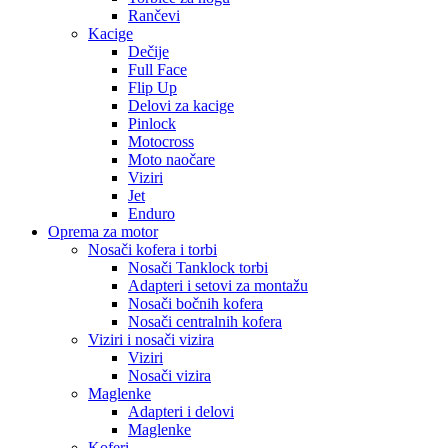
Rančevi
Kacige
Dečije
Full Face
Flip Up
Delovi za kacige
Pinlock
Motocross
Moto naočare
Viziri
Jet
Enduro
Oprema za motor
Nosači kofera i torbi
Nosači Tanklock torbi
Adapteri i setovi za montažu
Nosači bočnih kofera
Nosači centralnih kofera
Viziri i nosači vizira
Viziri
Nosači vizira
Maglenke
Adapteri i delovi
Maglenke
Koferi