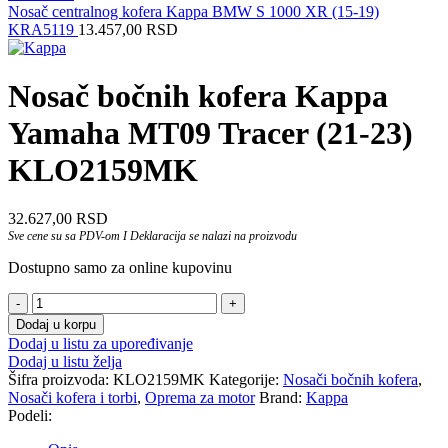
Nosač centralnog kofera Kappa BMW S 1000 XR (15-19)
KRA5119
13.457,00
RSD
Nosač bočnih kofera Kappa
Yamaha MT09 Tracer (21-23)
KLO2159MK
32.627,00
RSD
Sve cene su sa PDV-om I Deklaracija se nalazi na proizvodu
Dostupno samo za online kupovinu
Nosač
bočnih
Dodaj u korpu
kofera
Dodaj u listu za upoređivanje
Kappa
Dodaj u listu želja
Yamaha
Šifra proizvoda:
KLO2159MK
Kategorije:
Nosači bočnih kofera
,
MT09
Nosači kofera i torbi
,
Oprema za motor
Brand:
Kappa
Tracer
Podeli:
(21-
23)