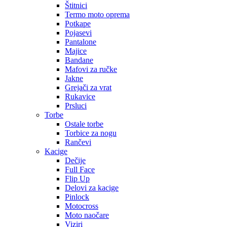
Štitnici
Termo moto oprema
Potkape
Pojasevi
Pantalone
Majice
Bandane
Mafovi za ručke
Jakne
Grejači za vrat
Rukavice
Prsluci
Torbe
Ostale torbe
Torbice za nogu
Rančevi
Kacige
Dečije
Full Face
Flip Up
Delovi za kacige
Pinlock
Motocross
Moto naočare
Viziri