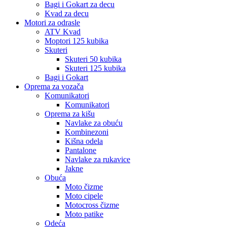
Bagi i Gokart za decu
Kvad za decu
Motori za odrasle
ATV Kvad
Moptori 125 kubika
Skuteri
Skuteri 50 kubika
Skuteri 125 kubika
Bagi i Gokart
Oprema za vozača
Komunikatori
Komunikatori
Oprema za kišu
Navlake za obuću
Kombinezoni
Kišna odela
Pantalone
Navlake za rukavice
Jakne
Obuća
Moto čizme
Moto cipele
Motocross čizme
Moto patike
Odeća