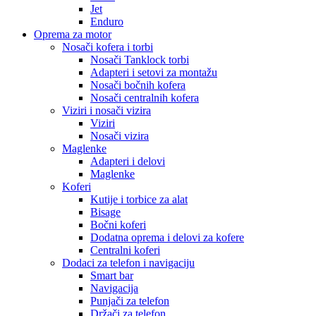
Jet
Enduro
Oprema za motor
Nosači kofera i torbi
Nosači Tanklock torbi
Adapteri i setovi za montažu
Nosači bočnih kofera
Nosači centralnih kofera
Viziri i nosači vizira
Viziri
Nosači vizira
Maglenke
Adapteri i delovi
Maglenke
Koferi
Kutije i torbice za alat
Bisage
Bočni koferi
Dodatna oprema i delovi za kofere
Centralni koferi
Dodaci za telefon i navigaciju
Smart bar
Navigacija
Punjači za telefon
Držači za telefon