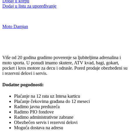
Dodaj u korpu
Dodaj u listu za upoređivanje
Moto Damjan
Više od 20 godina gradimo poverenje sa ljubiteljima adrenalina i
moto sporta. U ponudi imamo skutere, ATV kvad, bagi, gokart,
pocket i kros motore za decu i odrasle. Pored prodaje obezbeđeni su
i rezervni delovi i servis.
Dodatne pogodnosti:
Plaćanje na 12 rata uz Intesa karticu
Plaćanje čekovima građana do 12 meseci
Radimo javna preduzeća
Radimo PIO fondove
Radimo administrativne zabrane
Obezbećen servis i rezervni delovi
Moguća dostava na adresu