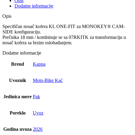
Opis
KLO2159MK
Dodatne informacije
količina
Opis
Specifičan nosač kofera KL ONE-FIT za MONOKEY® CAM-
SIDE konfiguraciju.
Prečnika 18 mm / kombinuje se sa 07RKITK za transformaciju u
nosač kofera sa brzim oslobađanjem.
Dodatne informacije
Brend
Kappa
Uvoznik
Moto-Bike Kać
Jedinica mere
Pak
Poreklo
Uvoz
Godina uvoza
2026