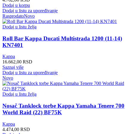
Dodaj u korpu
Dodaj u listu za upoređivanje
Rasprodato
Novo
Dodaj u listu želja
Roll Bar Kappa Ducati Multistrada 1200 (11-14)
KN7401
Kappa
16.662,00
RSD
Saznaj više
Dodaj u listu za upoređivanje
Novo
Dodaj u listu želja
Nosač Tanklock torbe Kappa Yamaha Tenere 700
World Raid (22) BF75K
Kappa
4.474,00
RSD