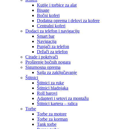
Kutije i torbice za alat
Bisage
Bočni koferi
Dodatna oprema i delovi za kofere
Centralni koferi
Dodaci za telefon i navigaciju
Smart bar
Navigacija
Punjači za telefon
Držači za telefon
Cirade i pokrivači
Proširenje bočnih nogara
Sigurnosna oprema
Sajla za zaključavanje
Štitnici
Štitnici za ruke
Štitnici hladnjaka
Roll barovi
Adapteri i setovi za montažu
Štitnici kartera – ralica
Torbe
Torbe za motore
Torbe za korman
Tank torbe