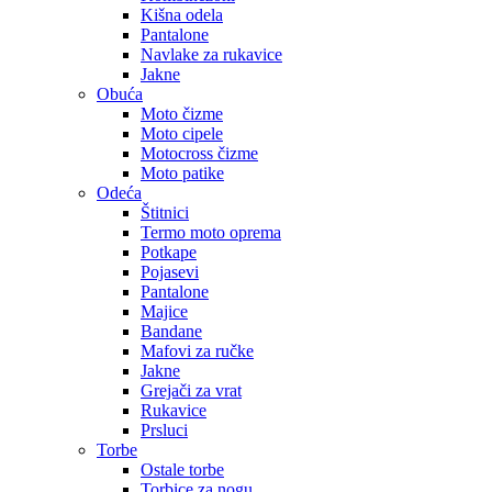
Kišna odela
Pantalone
Navlake za rukavice
Jakne
Obuća
Moto čizme
Moto cipele
Motocross čizme
Moto patike
Odeća
Štitnici
Termo moto oprema
Potkape
Pojasevi
Pantalone
Majice
Bandane
Mafovi za ručke
Jakne
Grejači za vrat
Rukavice
Prsluci
Torbe
Ostale torbe
Torbice za nogu