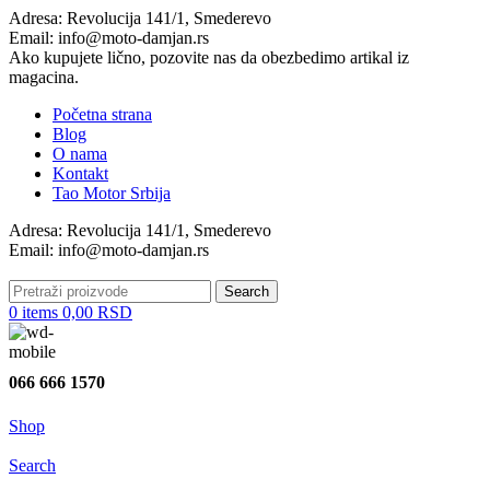
Adresa: Revolucija 141/1, Smederevo
Email: info@moto-damjan.rs
Ako kupujete lično, pozovite nas da obezbedimo artikal iz
magacina.
Početna strana
Blog
O nama
Kontakt
Tao Motor Srbija
Adresa: Revolucija 141/1, Smederevo
Email: info@moto-damjan.rs
Search
0
items
0,00
RSD
066 666 1570
Shop
Search