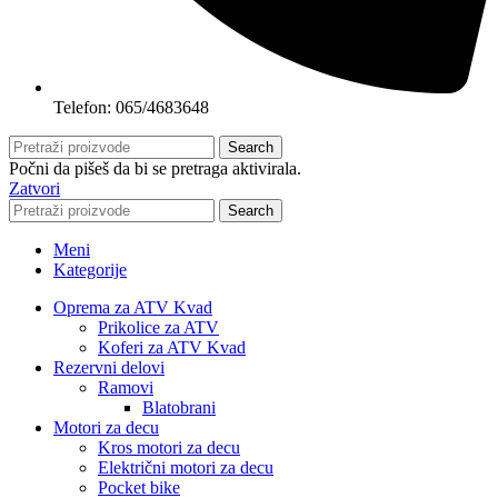
Telefon: 065/4683648
Search
Počni da pišeš da bi se pretraga aktivirala.
Zatvori
Search
Meni
Kategorije
Oprema za ATV Kvad
Prikolice za ATV
Koferi za ATV Kvad
Rezervni delovi
Ramovi
Blatobrani
Motori za decu
Kros motori za decu
Električni motori za decu
Pocket bike