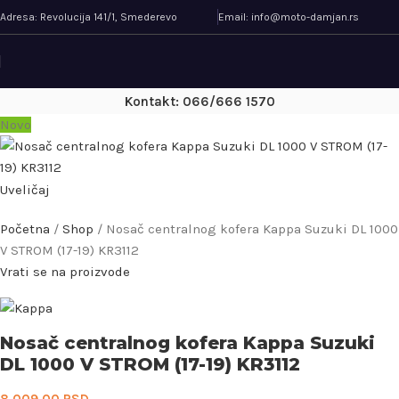
Adresa: Revolucija 141/1, Smederevo
Email: info@moto-damjan.rs
Kontakt: 066/666 1570
Novo
Uveličaj
Početna
/
Shop
/
Nosač centralnog kofera Kappa Suzuki DL 1000
V STROM (17-19) KR3112
Vrati se na proizvode
Nosač centralnog kofera Kappa Suzuki
DL 1000 V STROM (17-19) KR3112
8.009,00
RSD