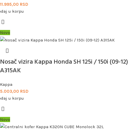
11.995,00
RSD
odaj u korpu
Novo
Nosač vizira Kappa Honda SH 125i / 150i (09-12)
A315AK
Kappa
5.003,00
RSD
odaj u korpu
Novo