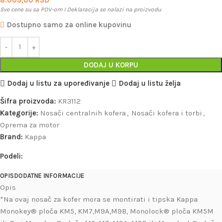
Sve cene su sa PDV-om I Deklaracija se nalazi na proizvodu
Dostupno samo za online kupovinu
DODAJ U KORPU
Dodaj u listu za upoređivanje
Dodaj u listu želja
Šifra proizvoda:
KR3112
Kategorije:
Nosači centralnih kofera
,
Nosači kofera i torbi
,
Oprema za motor
Brand:
Kappa
Podeli:
OPIS
DODATNE INFORMACIJE
Opis
*Na ovaj nosač za kofer mora se montirati i tipska Kappa
Monokey® ploča KM5, KM7,M9A,M9B, Monolock® ploča KM5M