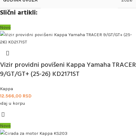
Slični artikli:
Novo
Vizir providni povišeni Kappa Yamaha TRACER
9/GT/GT+ (25-26) KD2171ST
Kappa
12.566,00
RSD
odaj u korpu
Novo