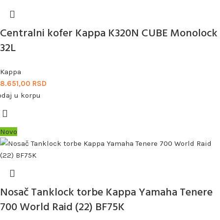
Centralni kofer Kappa K320N CUBE Monolock
32L
Kappa
8.651,00
RSD
odaj u korpu
Novo
Nosač Tanklock torbe Kappa Yamaha Tenere
700 World Raid (22) BF75K