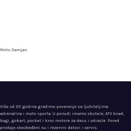
Moto Damjan
Više od 20 godina gradimo poverenje sa ljubiteljima
adrenalina i moto sporta. U ponudi imamo skutere, ATV kvad,
bagi, gokart, pocket i kros motore za decu i odrasle. Pored
prodaje obezbeđeni su i rezervni delovi i servis.