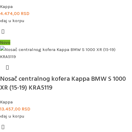
Kappa
4.474,00
RSD
odaj u korpu
Novo
Nosač centralnog kofera Kappa BMW S 1000
XR (15-19) KRA5119
Kappa
13.457,00
RSD
odaj u korpu