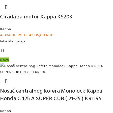
Cirada za motor Kappa KS203
Kappa
4.934,00
RSD
–
4.935,00
RSD
aberite opcije
Novo
Nosač centralnog kofera Monolock Kappa
Honda C 125 A SUPER CUB ( 21-25 ) KR1195
Kappa