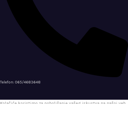
Telefon: 065/4683648
Kolačiće koristimo za poboljšanje vašeg iskustva na našoj veb
stranici. Pregledom ove veb stranice pristajete na upotrebu
kolačića.
Više informacija
Prihvati