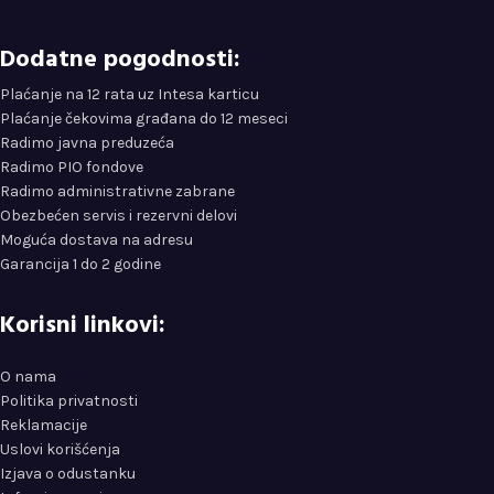
Dodatne pogodnosti:
Plaćanje na 12 rata uz Intesa karticu
Plaćanje čekovima građana do 12 meseci
Radimo javna preduzeća
Radimo PIO fondove
Radimo administrativne zabrane
Obezbećen servis i rezervni delovi
Moguća dostava na adresu
Garancija 1 do 2 godine
Korisni linkovi:
O nama
Politika privatnosti
Reklamacije
Uslovi korišćenja
Izjava o odustanku