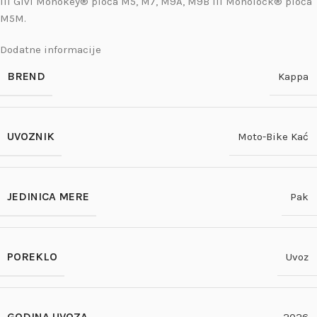
ili Givi Monokey® ploča M5, M7, M9A, M9B ili Monolock® ploča
M5M.
Dodatne informacije
BREND
Kappa
UVOZNIK
Moto-Bike Kać
JEDINICA MERE
Pak
POREKLO
Uvoz
GODINA UVOZA
2026