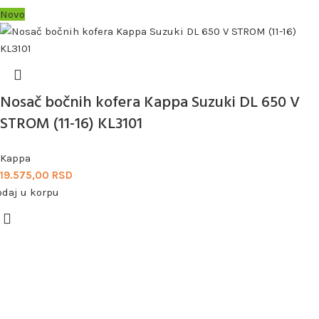
Novo
Nosač bočnih kofera Kappa Suzuki DL 650 V
STROM (11-16) KL3101
Kappa
19.575,00
RSD
odaj u korpu