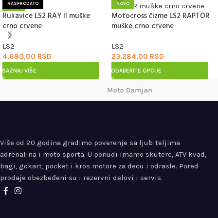
RASPRODATO
NOVO
Rukavice LS2 RAY II muške
Motocross čizme LS2 RAPTOR
NOVO
crno crvene
muške crno crvene
LS2
LS2
4.680,00
RSD
23.284,00
RSD
SAZNAJ VIŠE
ODABERITE OPCIJE
Moto Damjan
Više od 20 godina gradimo poverenje sa ljubiteljima
adrenalina i moto sporta. U ponudi imamo skutere, ATV kvad,
bagi, gokart, pocket i kros motore za decu i odrasle. Pored
prodaje obezbeđeni su i rezervni delovi i servis.