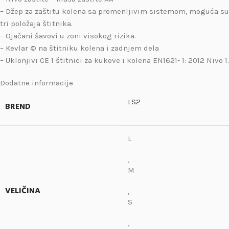
– Džep za zaštitu kolena sa promenljivim sistemom, moguća su
tri položaja štitnika.
– Ojačani šavovi u zoni visokog rizika.
– Kevlar © na štitniku kolena i zadnjem dela
– Uklonjivi CE 1 štitnici za kukove i kolena EN1621- 1: 2012 Nivo 1.
Dodatne informacije
LS2
BREND
L
,
M
VELIČINA
,
S
,