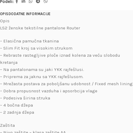
Podeli:
OPIS
DODATNE INFORMACIJE
Opis
LS2 ženske tekstilne pantalone Router
– Elasična pamučna tkanina
– Slim Fit kroj sa visokim strukom
– Rebraste rastegljive ploče iznad kolena za veću slobodu
kretanja
– Na pantalonama su jaki YKK rajfešlusi.
– Priprema za jaknu sa YKK rajfešlusom.
– Mrežasta postava za poboljšanu udobnost / Fixed mesh lining
– Dobra propusnost vazduha i apsorbcija vlage
– Podesiva širina struka
– 4 bočna džepa
– 2 zadnja džepa
Zaštita
– Nivo zaštite – klasa zaštite AA