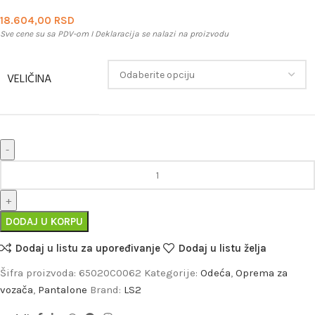
18.604,00
RSD
Sve cene su sa PDV-om I Deklaracija se nalazi na proizvodu
VELIČINA
DODAJ U KORPU
Dodaj u listu za upoređivanje
Dodaj u listu želja
Šifra proizvoda:
65020C0062
Kategorije:
Odeća
,
Oprema za
vozača
,
Pantalone
Brand:
LS2