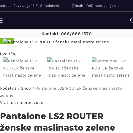
Adresa: Revolucija 141/1, Smederevo
Email: info@moto-damjan.rs
Kontakt: 066/666 1570
NOVO
Uveličaj
Početna
/
Shop
/
Pantalone LS2 ROUTER ženske maslinasto
zelene
Vrati se na proizvode
Pantalone LS2 ROUTER
ženske maslinasto zelene