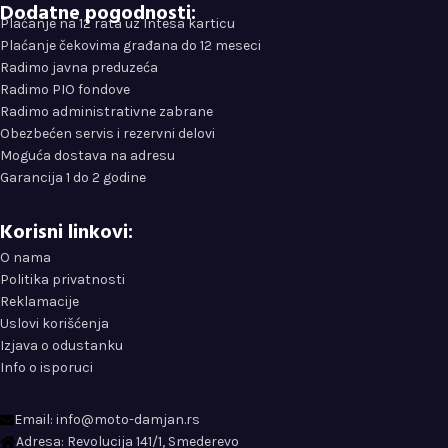
Dodatne pogodnosti:
Plaćanje na 12 rata uz Intesa karticu
Plaćanje čekovima građana do 12 meseci
Radimo javna preduzeća
Radimo PIO fondove
Radimo administrativne zabrane
Obezbećen servis i rezervni delovi
Moguća dostava na adresu
Garancija 1 do 2 godine
Korisni linkovi:
O nama
Politika privatnosti
Reklamacije
Uslovi korišćenja
Izjava o odustanku
Info o isporuci
Email: info@moto-damjan.rs
Adresa: Revolucija 141/1, Smederevo