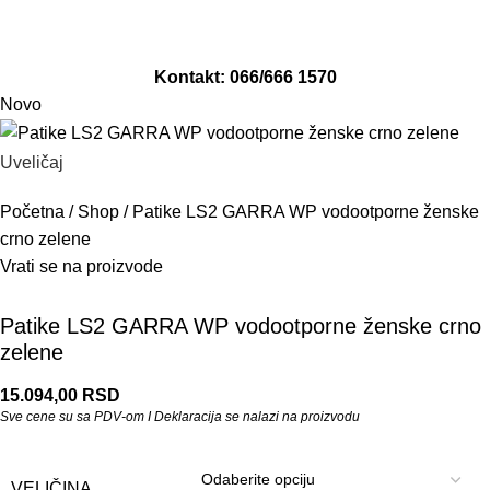
Adresa: Revolucija 141/1, Smederevo
Email: info@moto-damjan.rs
Kontakt: 066/666 1570
Novo
Uveličaj
Početna
/
Shop
/
Patike LS2 GARRA WP vodootporne ženske
crno zelene
Vrati se na proizvode
Patike LS2 GARRA WP vodootporne ženske crno
zelene
15.094,00
RSD
Sve cene su sa PDV-om I Deklaracija se nalazi na proizvodu
VELIČINA