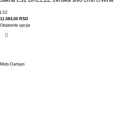
LS2
11.584,00
RSD
Odaberite opcije
Moto Damjan
Više od 20 godina gradimo poverenje sa ljubiteljima adrenalina
i moto sporta. U ponudi imamo skutere, ATV kvad, bagi, gokart,
pocket i kros motore za decu i odrasle. Pored prodaje