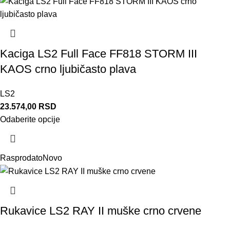
Kaciga LS2 Full Face FF818 STORM III
KAOS crno ljubičasto plava
LS2
23.574,00
RSD
Odaberite opcije
Rasprodato
Novo
Rukavice LS2 RAY II muške crno crvene