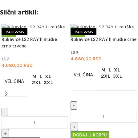
Slični artikli:
RASPRODATO
RASPRODATO
Rukavice LS2 RAY II muške
Rukavice LS2 RAY II muške crne
NOVO
NOVO
crno crvene
LS2
LS2
4.680,00
RSD
4.680,00
RSD
M
L
XL
VELIČINA
2XL
3XL
M
L
XL
VELIČINA
2XL
3XL
DODAJ U KORPU