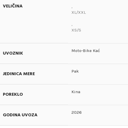
VELIČINA
,
XL/XXL
,
XS/S
Moto-Bike Kać
UVOZNIK
Pak
JEDINICA MERE
Kina
POREKLO
2026
GODINA UVOZA