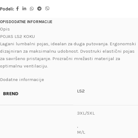
Podeli:
OPIS
DODATNE INFORMACIJE
Opis
POJAS LS2 KOKU
Lagani lumbalni pojas, idealan za duga putovanja. Ergonomski
dizajniran za maksimalnu udobnost. Dvostruki elastični pojas
za savršeno pristajanje. Prozračni mrežasti materijal za
optimalnu ventilaciju.
Dodatne informacije
LS2
BREND
3XL/5XL
,
M/L