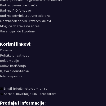
Plaćanje čekovima građana do 12 meseci
Radimo javna preduzeća
Radimo PIO fondove
Radimo administrativne zabrane
Obezbećen servis i rezervni delovi
Moguća dostava na adresu
Garancija 1 do 2 godine
Korisni linkovi:
O nama
Politika privatnosti
Reklamacije
Uslovi korišćenja
Izjava o odustanku
Info o isporuci
Email: info@moto-damjan.rs
Adresa: Revolucija 141/1, Smederevo
Prodaja i informacije: