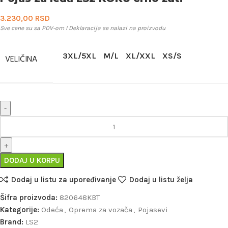
3.230,00
RSD
Sve cene su sa PDV-om I Deklaracija se nalazi na proizvodu
3XL/5XL
M/L
XL/XXL
XS/S
VELIČINA
DODAJ U KORPU
Dodaj u listu za upoređivanje
Dodaj u listu želja
Šifra proizvoda:
820648KBT
Kategorije:
Odeća
,
Oprema za vozača
,
Pojasevi
Brand:
LS2