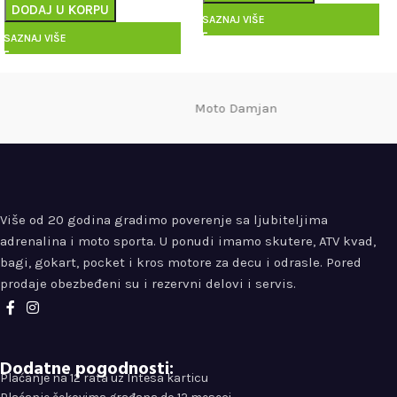
DODAJ U KORPU
SAZNAJ VIŠE
SAZNAJ VIŠE
Moto Damjan
Više od 20 godina gradimo poverenje sa ljubiteljima
adrenalina i moto sporta. U ponudi imamo skutere, ATV kvad,
bagi, gokart, pocket i kros motore za decu i odrasle. Pored
prodaje obezbeđeni su i rezervni delovi i servis.
Dodatne pogodnosti:
Plaćanje na 12 rata uz Intesa karticu