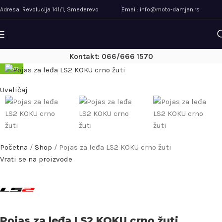
Adresa: Revolucija 141/1, Smederevo
Email: info@moto-damjan.rs
Kontakt: 066/666 1570
NOVO
Uveličaj
Početna
/
Shop
/
Pojas za leđa LS2 KOKU crno žuti
Vrati se na proizvode
Pojas za leđa LS2 KOKU crno žuti