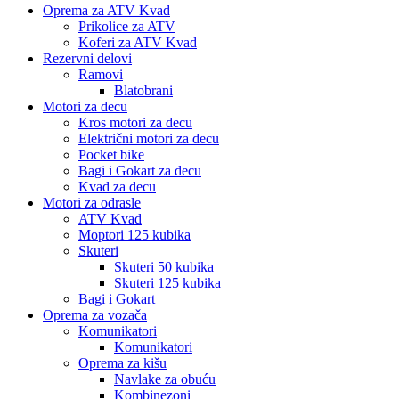
Oprema za ATV Kvad
Prikolice za ATV
Koferi za ATV Kvad
Rezervni delovi
Ramovi
Blatobrani
Motori za decu
Kros motori za decu
Električni motori za decu
Pocket bike
Bagi i Gokart za decu
Kvad za decu
Motori za odrasle
ATV Kvad
Moptori 125 kubika
Skuteri
Skuteri 50 kubika
Skuteri 125 kubika
Bagi i Gokart
Oprema za vozača
Komunikatori
Komunikatori
Oprema za kišu
Navlake za obuću
Kombinezoni