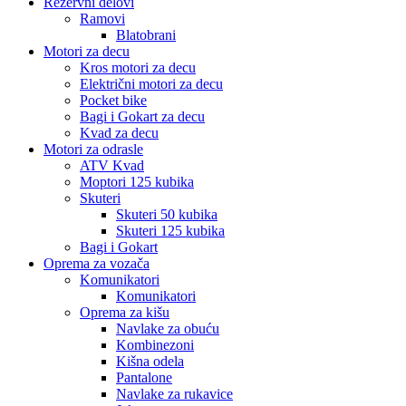
Rezervni delovi
Ramovi
Blatobrani
Motori za decu
Kros motori za decu
Električni motori za decu
Pocket bike
Bagi i Gokart za decu
Kvad za decu
Motori za odrasle
ATV Kvad
Moptori 125 kubika
Skuteri
Skuteri 50 kubika
Skuteri 125 kubika
Bagi i Gokart
Oprema za vozača
Komunikatori
Komunikatori
Oprema za kišu
Navlake za obuću
Kombinezoni
Kišna odela
Pantalone
Navlake za rukavice