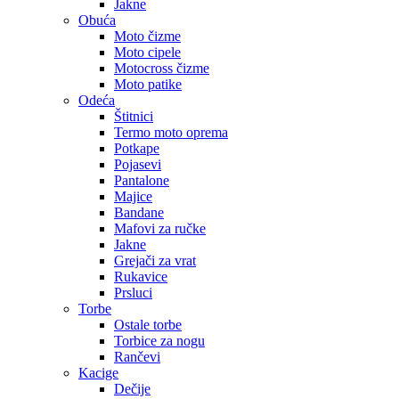
Jakne
Obuća
Moto čizme
Moto cipele
Motocross čizme
Moto patike
Odeća
Štitnici
Termo moto oprema
Potkape
Pojasevi
Pantalone
Majice
Bandane
Mafovi za ručke
Jakne
Grejači za vrat
Rukavice
Prsluci
Torbe
Ostale torbe
Torbice za nogu
Rančevi
Kacige
Dečije