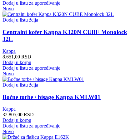
Dodaj u listu za upoređivanje
Novo
Dodaj u listu želja
Centralni kofer Kappa K320N CUBE Monolock
32L
Kappa
8.651,00
RSD
Dodaj u korpu
Dodaj u listu za upoređivanje
Novo
Dodaj u listu želja
Bočne torbe / bisage Kappa KMLW01
Kappa
32.805,00
RSD
Dodaj u korpu
Dodaj u listu za upoređivanje
Novo