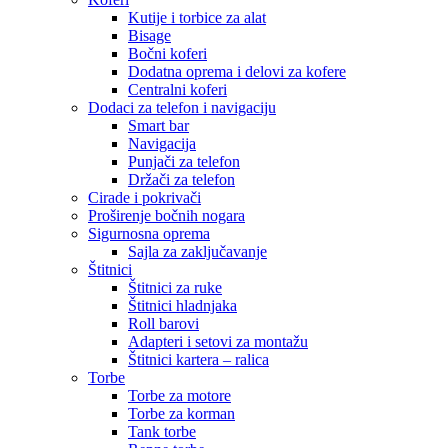
Kutije i torbice za alat
Bisage
Bočni koferi
Dodatna oprema i delovi za kofere
Centralni koferi
Dodaci za telefon i navigaciju
Smart bar
Navigacija
Punjači za telefon
Držači za telefon
Cirade i pokrivači
Proširenje bočnih nogara
Sigurnosna oprema
Sajla za zaključavanje
Štitnici
Štitnici za ruke
Štitnici hladnjaka
Roll barovi
Adapteri i setovi za montažu
Štitnici kartera – ralica
Torbe
Torbe za motore
Torbe za korman
Tank torbe