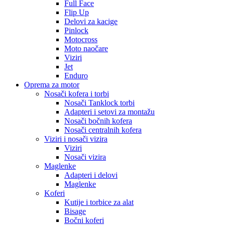
Full Face
Flip Up
Delovi za kacige
Pinlock
Motocross
Moto naočare
Viziri
Jet
Enduro
Oprema za motor
Nosači kofera i torbi
Nosači Tanklock torbi
Adapteri i setovi za montažu
Nosači bočnih kofera
Nosači centralnih kofera
Viziri i nosači vizira
Viziri
Nosači vizira
Maglenke
Adapteri i delovi
Maglenke
Koferi
Kutije i torbice za alat
Bisage
Bočni koferi