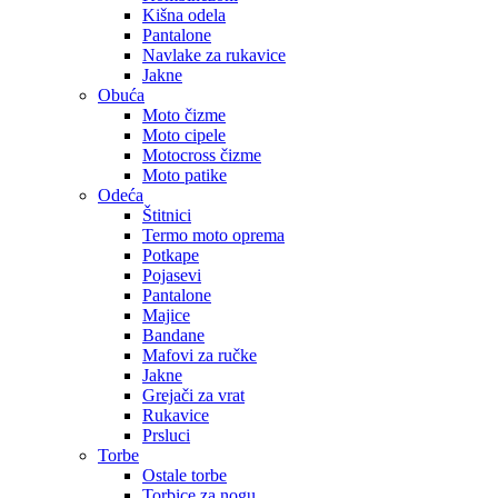
Kišna odela
Pantalone
Navlake za rukavice
Jakne
Obuća
Moto čizme
Moto cipele
Motocross čizme
Moto patike
Odeća
Štitnici
Termo moto oprema
Potkape
Pojasevi
Pantalone
Majice
Bandane
Mafovi za ručke
Jakne
Grejači za vrat
Rukavice
Prsluci
Torbe
Ostale torbe
Torbice za nogu