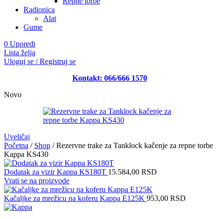
Repne torbe
Radionica
Alat
Gume
0
Uporedi
Lista želja
Uloguj se / Registruj se
Kontakt: 066/666 1570
Novo
Uveličaj
Početna
/
Shop
/
Rezervne trake za Tanklock kačenje za repne torbe
Kappa KS430
Dodatak za vizir Kappa KS180T
15.584,00
RSD
Vrati se na proizvode
Kačaljke za mrežicu na koferu Kappa E125K
953,00
RSD