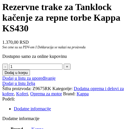
Rezervne trake za Tanklock
kačenje za repne torbe Kappa
KS430
1.370,00
RSD
Sve cene su sa PDV-om I Deklaracija se nalazi na proizvodu
Dostupno samo za online kupovinu
Rezervne
trake
Dodaj u korpu
za
Dodaj u listu za upoređivanje
Tanklock
Dodaj u listu želja
kačenje
Šifra proizvoda:
Z9675RK
Kategorije:
Dodatna oprema i delovi za
za
kofere
,
Koferi
,
Oprema za motor
Brand:
Kappa
repne
Podeli:
torbe
Kappa
Dodatne informacije
KS430
količina
Dodatne informacije