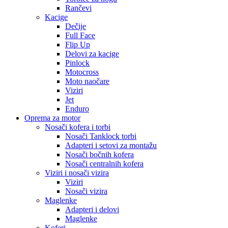
Rančevi
Kacige
Dečije
Full Face
Flip Up
Delovi za kacige
Pinlock
Motocross
Moto naočare
Viziri
Jet
Enduro
Oprema za motor
Nosači kofera i torbi
Nosači Tanklock torbi
Adapteri i setovi za montažu
Nosači bočnih kofera
Nosači centralnih kofera
Viziri i nosači vizira
Viziri
Nosači vizira
Maglenke
Adapteri i delovi
Maglenke
Koferi