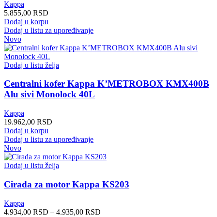
Kappa
5.855,00
RSD
Dodaj u korpu
Dodaj u listu za upoređivanje
Novo
Dodaj u listu želja
Centralni kofer Kappa K’METROBOX KMX400B
Alu sivi Monolock 40L
Kappa
19.962,00
RSD
Dodaj u korpu
Dodaj u listu za upoređivanje
Novo
Dodaj u listu želja
Cirada za motor Kappa KS203
Kappa
Распон
4.934,00
RSD
–
4.935,00
RSD