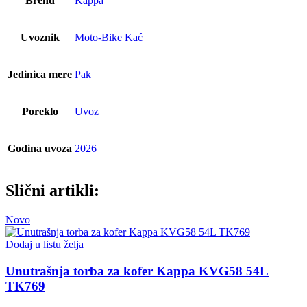
Brend
Kappa
Uvoznik
Moto-Bike Kać
Jedinica mere
Pak
Poreklo
Uvoz
Godina uvoza
2026
Slični artikli:
Novo
Dodaj u listu želja
Unutrašnja torba za kofer Kappa KVG58 54L
TK769