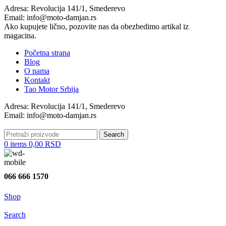
Adresa: Revolucija 141/1, Smederevo
Email: info@moto-damjan.rs
Ako kupujete lično, pozovite nas da obezbedimo artikal iz
magacina.
Početna strana
Blog
O nama
Kontakt
Tao Motor Srbija
Adresa: Revolucija 141/1, Smederevo
Email: info@moto-damjan.rs
Search
0
items
0,00
RSD
066 666 1570
Shop
Search