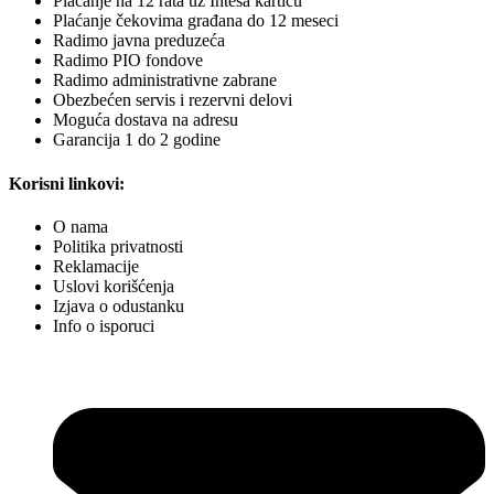
Plaćanje na 12 rata uz Intesa karticu
Plaćanje čekovima građana do 12 meseci
Radimo javna preduzeća
Radimo PIO fondove
Radimo administrativne zabrane
Obezbećen servis i rezervni delovi
Moguća dostava na adresu
Garancija 1 do 2 godine
Korisni linkovi:
O nama
Politika privatnosti
Reklamacije
Uslovi korišćenja
Izjava o odustanku
Info o isporuci