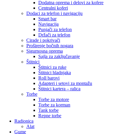
Dodatna oprema i delovi za kofere
Centralni koferi
Dodaci za telefon i navigaciju
Smart bar
Navigacija
Punjači za telefon
Držači za telefon
Cirade i pokrivači
Proširenje bočnih nogara
Sigurnosna oprema
Sajla za zaključavanje
Štitnici
Štitnici za ruke
Štitnici hladnjaka
Roll barovi
Adapteri i setovi za montažu
Štitnici kartera – ralica
Torbe
Torbe za motore
Torbe za korman
Tank torbe
Repne torbe
Radionica
Alat
Gume