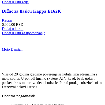
Dodaj u listu želja
Držač za flašicu Kappa E162K
Kappa
6.969,00
RSD
Dodaj u korpu
Dodaj u listu za upoređivanje
Moto Damjan
Više od 20 godina gradimo poverenje sa ljubiteljima adrenalina i
moto sporta. U ponudi imamo skutere, ATV kvad, bagi, gokart,
pocket i kros motore za decu i odrasle. Pored prodaje obezbeđeni su
i rezervni delovi i servis.
Dodatne pogodnosti: