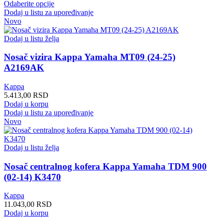
Ovaj
цена:
Odaberite opcije
proizvod
од
Dodaj u listu za upoređivanje
ima
4.934,00 RSD
Novo
više
до
varijanti.
4.935,00 RSD
Dodaj u listu želja
Opcije
mogu
Nosač vizira Kappa Yamaha MT09 (24-25)
biti
A2169AK
izabrane
na
Kappa
stranici
5.413,00
RSD
proizvoda.
Dodaj u korpu
Dodaj u listu za upoređivanje
Novo
Dodaj u listu želja
Nosač centralnog kofera Kappa Yamaha TDM 900
(02-14) K3470
Kappa
11.043,00
RSD
Dodaj u korpu