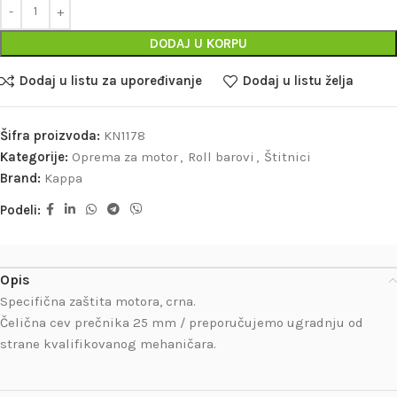
DODAJ U KORPU
Dodaj u listu za upoređivanje
Dodaj u listu želja
Šifra proizvoda:
KN1178
Kategorije:
Oprema za motor
,
Roll barovi
,
Štitnici
Brand:
Kappa
Podeli:
Opis
Specifična zaštita motora, crna.
Čelična cev prečnika 25 mm / preporučujemo ugradnju od
strane kvalifikovanog mehaničara.