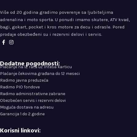
Više od 20 godina gradimo poverenje sa ljubiteljima
adrenalina i moto sporta. U ponudi imamo skutere, ATV kvad,
bagi, gokart, pocket i kros motore za decu i odrasle. Pored
prodaje obezbeđeni su i rezervni delovi i servis.
Dodatne pogodnosti:
Plaćanje na 12 rata uz Intesa karticu
Plaćanje čekovima građana do 12 meseci
Radimo javna preduzeća
Radimo PIO fondove
Radimo administrativne zabrane
Obezbećen servis i rezervni delovi
Moguća dostava na adresu
Garancija 1 do 2 godine
Korisni linkovi: