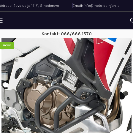
Adresa: Revolucija 141/1, Smederevo
Email: info@moto-damjan.rs
Kontakt: 066/666 1570
NOVO