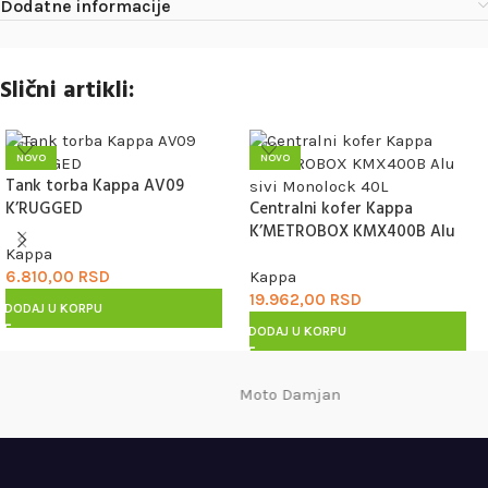
Dodatne informacije
Slični artikli:
NOVO
NOVO
Tank torba Kappa AV09
K’RUGGED
Centralni kofer Kappa
K’METROBOX KMX400B Alu
sivi Monolock 40L
Kappa
6.810,00
RSD
Kappa
19.962,00
RSD
DODAJ U KORPU
DODAJ U KORPU
Moto Damjan