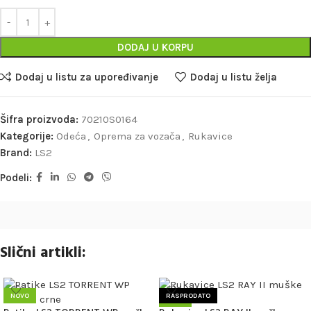
DODAJ U KORPU
Dodaj u listu za upoređivanje
Dodaj u listu želja
Šifra proizvoda:
70210S0164
Kategorije:
Odeća
,
Oprema za vozača
,
Rukavice
Brand:
LS2
Podeli:
Slični artikli:
NOVO
RASPRODATO