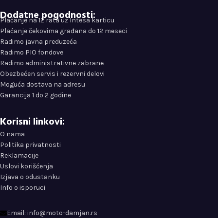
Dodatne pogodnosti:
Plaćanje na 12 rata uz Intesa karticu
Plaćanje čekovima građana do 12 meseci
Radimo javna preduzeća
Radimo PIO fondove
Radimo administrativne zabrane
Obezbećen servis i rezervni delovi
Moguća dostava na adresu
Garancija 1 do 2 godine
Korisni linkovi:
O nama
Politika privatnosti
Reklamacije
Uslovi korišćenja
Izjava o odustanku
Info o isporuci
Email: info@moto-damjan.rs