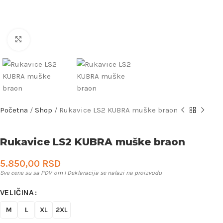
Uveličaj
Početna
/
Shop
/
Rukavice LS2 KUBRA muške braon
Rukavice LS2 KUBRA muške braon
5.850,00
RSD
Sve cene su sa PDV-om I Deklaracija se nalazi na proizvodu
VELIČINA
M
L
XL
2XL