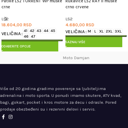
Patike LS2 TORRENT WP muške
Rukavice LS2 RAY II muške
NOVO
crne
crno crvene
LS2
LS2
18.604,00
RSD
4.680,00
RSD
41
42
43
44
45
VELIČINA
M
L
XL
2XL
3XL
VELIČINA
46
47
SAZNAJ VIŠE
ODABERITE OPCIJE
Moto Damjan
Više od 20 godina gradimo poverenje sa ljubiteljima
adrenalina i moto sporta. U ponudi imamo skutere, ATV kvad,
bagi, gokart, pocket i kros motore za decu i odrasle. Pored
prodaje obezbeđeni su i rezervni delovi i servis.