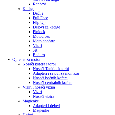
Rančevi
Kacige
Dečije
Full Face
Flip Up
Delovi za kacige
Pinlock
Motocross
Moto naočare
Viziri
Jet
Enduro
Oprema za motor
Nosači kofera i torbi
Nosači Tanklock torbi
Adapteri i setovi za montažu
Nosači bočnih kofera
Nosači centralnih kofera
Viziri i nosači vizira
Viziri
Nosači vizira
Maglenke
Adapteri i delovi
Maglenke
Koferi