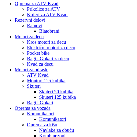
Oprema za ATV Kvad
Prikolice za ATV
Koferi za ATV Kvad
Rezervni delovi
Ramovi
Blatobrani
Motori za decu
Kros motori za decu
Električni motori za decu
Pocket bike
Bagi i Gokart za decu
Kvad za decu
Motori za odrasle
ATV Kvad
Moptori 125 kubika
Skuteri
Skuteri 50 kubika
Skuteri 125 kubika
Bagi i Gokart
Oprema za vozača
Komunikatori
Komunikatori
Oprema za kišu
Navlake za obuću
Kombinezoni