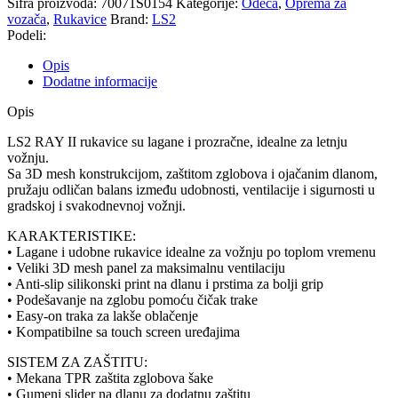
Šifra proizvoda:
70071S0154
Kategorije:
Odeća
,
Oprema za
crno
vozača
,
Rukavice
Brand:
LS2
žute
Podeli:
količina
Opis
Dodatne informacije
Opis
LS2 RAY II rukavice su lagane i prozračne, idealne za letnju
vožnju.
Sa 3D mesh konstrukcijom, zaštitom zglobova i ojačanim dlanom,
pružaju odličan balans između udobnosti, ventilacije i sigurnosti u
gradskoj i svakodnevnoj vožnji.
KARAKTERISTIKE:
• Lagane i udobne rukavice idealne za vožnju po toplom vremenu
• Veliki 3D mesh panel za maksimalnu ventilaciju
• Anti-slip silikonski print na dlanu i prstima za bolji grip
• Podešavanje na zglobu pomoću čičak trake
• Easy-on traka za lakše oblačenje
• Kompatibilne sa touch screen uređajima
SISTEM ZA ZAŠTITU:
• Mekana TPR zaštita zglobova šake
• Gumeni slider na dlanu za dodatnu zaštitu