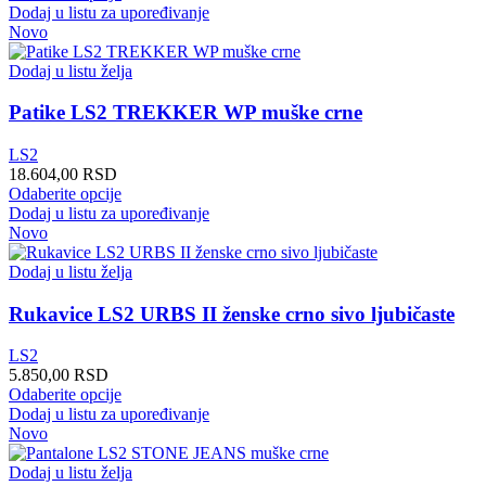
proizvoda.
proizvod
Dodaj u listu za upoređivanje
ima
Novo
više
varijanti.
Dodaj u listu želja
Opcije
mogu
Patike LS2 TREKKER WP muške crne
biti
izabrane
LS2
na
18.604,00
RSD
stranici
Ovaj
Odaberite opcije
proizvoda.
proizvod
Dodaj u listu za upoređivanje
ima
Novo
više
varijanti.
Dodaj u listu želja
Opcije
mogu
Rukavice LS2 URBS II ženske crno sivo ljubičaste
biti
izabrane
LS2
na
5.850,00
RSD
stranici
Ovaj
Odaberite opcije
proizvoda.
proizvod
Dodaj u listu za upoređivanje
ima
Novo
više
varijanti.
Dodaj u listu želja