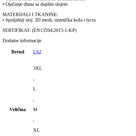
• Ojačanje dlana sa duplim slojem
MATERIJALI I TKANINE:
• Spoljašnji sloj: 3D mesh, sintetička koža i lycra
SERTIFIKAT: (EN13594:2015-1-KP)
Dodatne informacije
Brend
LS2
3XL
,
L
,
Veličina
M
,
XL