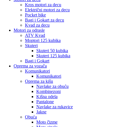
Kros motori za decu
Električni motori za decu
Pocket bike
Bagi i Gokart za decu
Kvad za decu
Motori za odrasle
ATV Kvad
Moptori 125 kubika
Skuteri
Skuteri 50 kubika
Skuteri 125 kubika
Bagi i Gokart
Oprema za vozača
Komunikatori
Komunikatori
Oprema za kišu
Navlake za obuću
Kombinezoni
Kišna odela
Pantalone
Navlake za rukavice
Jakne
Obuća
Moto čizme