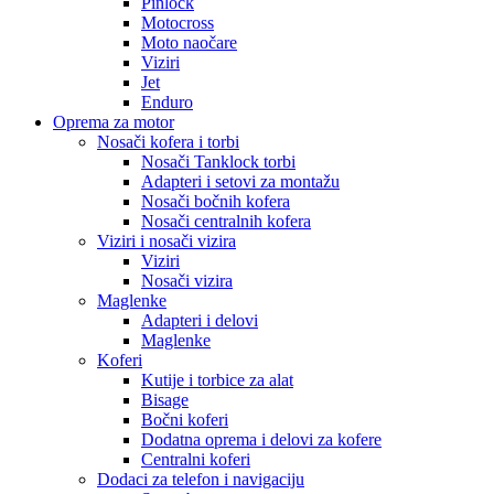
Pinlock
Motocross
Moto naočare
Viziri
Jet
Enduro
Oprema za motor
Nosači kofera i torbi
Nosači Tanklock torbi
Adapteri i setovi za montažu
Nosači bočnih kofera
Nosači centralnih kofera
Viziri i nosači vizira
Viziri
Nosači vizira
Maglenke
Adapteri i delovi
Maglenke
Koferi
Kutije i torbice za alat
Bisage
Bočni koferi
Dodatna oprema i delovi za kofere
Centralni koferi
Dodaci za telefon i navigaciju