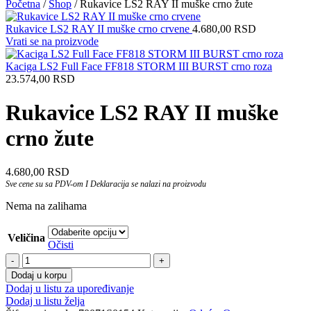
Početna
/
Shop
/
Rukavice LS2 RAY II muške crno žute
Rukavice LS2 RAY II muške crno crvene
4.680,00
RSD
Vrati se na proizvode
Kaciga LS2 Full Face FF818 STORM III BURST crno roza
23.574,00
RSD
Rukavice LS2 RAY II muške
crno žute
4.680,00
RSD
Sve cene su sa PDV-om I Deklaracija se nalazi na proizvodu
Nema na zalihama
Veličina
Očisti
Rukavice
LS2
Dodaj u korpu
RAY
Dodaj u listu za upoređivanje
II
Dodaj u listu želja
muške