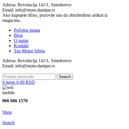
Adresa: Revolucija 141/1, Smederevo
Email: info@moto-damjan.rs
Ako kupujete lično, pozovite nas da obezbedimo artikal iz
magacina.
Početna strana
Blog
O nama
Kontakt
Tao Motor Srbija
Adresa: Revolucija 141/1, Smederevo
Email: info@moto-damjan.rs
Search
0
items
0,00
RSD
066 666 1570
Shop
Search