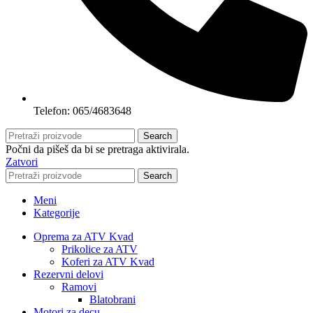
Telefon: 065/4683648
Search
Počni da pišeš da bi se pretraga aktivirala.
Zatvori
Search
Meni
Kategorije
Oprema za ATV Kvad
Prikolice za ATV
Koferi za ATV Kvad
Rezervni delovi
Ramovi
Blatobrani
Motori za decu