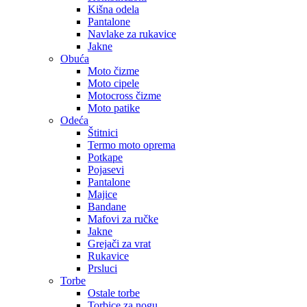
Kišna odela
Pantalone
Navlake za rukavice
Jakne
Obuća
Moto čizme
Moto cipele
Motocross čizme
Moto patike
Odeća
Štitnici
Termo moto oprema
Potkape
Pojasevi
Pantalone
Majice
Bandane
Mafovi za ručke
Jakne
Grejači za vrat
Rukavice
Prsluci
Torbe
Ostale torbe
Torbice za nogu