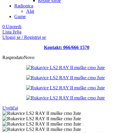
Repne torbe
Radionica
Alat
Gume
0
Uporedi
Lista želja
Uloguj se / Registruj se
Kontakt: 066/666 1570
Rasprodato
Novo
Uveličaj