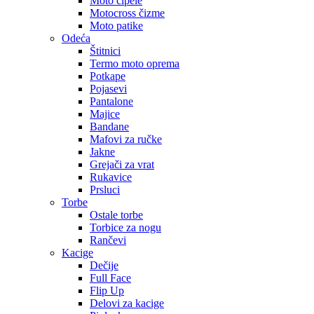
Moto cipele
Motocross čizme
Moto patike
Odeća
Štitnici
Termo moto oprema
Potkape
Pojasevi
Pantalone
Majice
Bandane
Mafovi za ručke
Jakne
Grejači za vrat
Rukavice
Prsluci
Torbe
Ostale torbe
Torbice za nogu
Rančevi
Kacige
Dečije
Full Face
Flip Up
Delovi za kacige