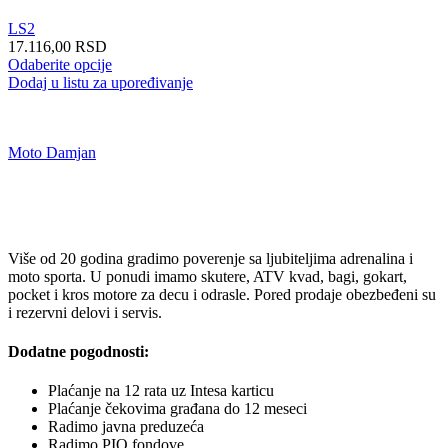
stranici
LS2
proizvoda.
17.116,00
RSD
Ovaj
Odaberite opcije
proizvod
Dodaj u listu za upoređivanje
ima
više
varijanti.
Moto Damjan
Opcije
mogu
biti
izabrane
na
stranici
Više od 20 godina gradimo poverenje sa ljubiteljima adrenalina i
proizvoda.
moto sporta. U ponudi imamo skutere, ATV kvad, bagi, gokart,
pocket i kros motore za decu i odrasle. Pored prodaje obezbeđeni su
i rezervni delovi i servis.
Dodatne pogodnosti:
Plaćanje na 12 rata uz Intesa karticu
Plaćanje čekovima građana do 12 meseci
Radimo javna preduzeća
Radimo PIO fondove