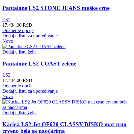
Opcije
mogu
Pantalone LS2 STONE JEANS muške crne
biti
izabrane
LS2
na
17.434,00
RSD
stranici
Ovaj
Odaberite opcije
proizvoda.
proizvod
Dodaj u listu za upoređivanje
ima
Novo
više
varijanti.
Dodaj u listu želja
Opcije
mogu
Pantalone LS2 COAST zelene
biti
izabrane
LS2
na
17.434,00
RSD
stranici
Ovaj
Odaberite opcije
proizvoda.
proizvod
Dodaj u listu za upoređivanje
ima
Novo
više
varijanti.
Opcije
Dodaj u listu želja
mogu
biti
Kaciga LS2 Jet OF620 CLASSY DISKO mat crno
izabrane
crveno bela sa naočarima
na