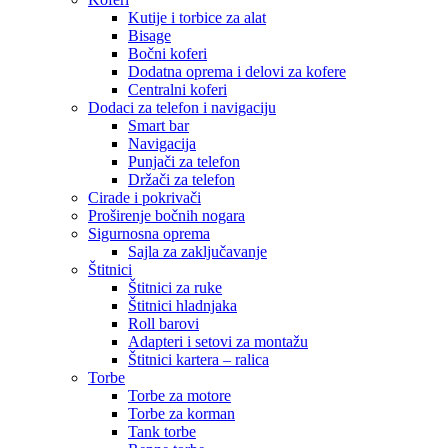
Kutije i torbice za alat
Bisage
Bočni koferi
Dodatna oprema i delovi za kofere
Centralni koferi
Dodaci za telefon i navigaciju
Smart bar
Navigacija
Punjači za telefon
Držači za telefon
Cirade i pokrivači
Proširenje bočnih nogara
Sigurnosna oprema
Sajla za zaključavanje
Štitnici
Štitnici za ruke
Štitnici hladnjaka
Roll barovi
Adapteri i setovi za montažu
Štitnici kartera – ralica
Torbe
Torbe za motore
Torbe za korman
Tank torbe