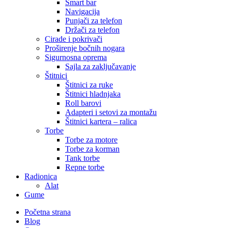
Smart bar
Navigacija
Punjači za telefon
Držači za telefon
Cirade i pokrivači
Proširenje bočnih nogara
Sigurnosna oprema
Sajla za zaključavanje
Štitnici
Štitnici za ruke
Štitnici hladnjaka
Roll barovi
Adapteri i setovi za montažu
Štitnici kartera – ralica
Torbe
Torbe za motore
Torbe za korman
Tank torbe
Repne torbe
Radionica
Alat
Gume
Početna strana
Blog