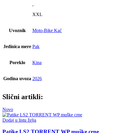
,
XXL
Uvoznik
Moto-Bike Kać
Jedinica mere
Pak
Poreklo
Kina
Godina uvoza
2026
Slični artikli:
Novo
Dodaj u listu želja
Patike LS2 TORRENT WP muške crne