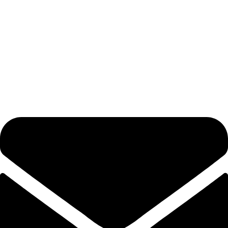
Korisni linkovi:
O nama
Politika privatnosti
Reklamacije
Uslovi korišćenja
Izjava o odustanku
Info o isporuci