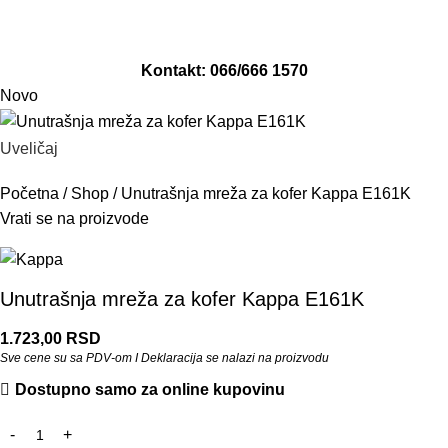
Adresa: Revolucija 141/1, Smederevo
Email: info@moto-damjan.rs
Kontakt: 066/666 1570
Novo
Uveličaj
Početna
/
Shop
/
Unutrašnja mreža za kofer Kappa E161K
Vrati se na proizvode
Unutrašnja mreža za kofer Kappa E161K
1.723,00
RSD
Sve cene su sa PDV-om I Deklaracija se nalazi na proizvodu
Dostupno samo za online kupovinu