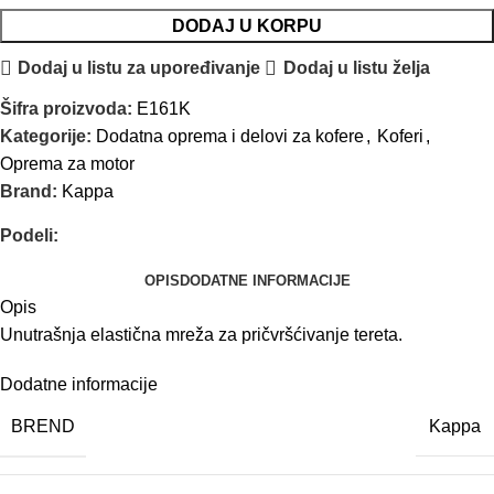
DODAJ U KORPU
Dodaj u listu za upoređivanje
Dodaj u listu želja
Šifra proizvoda:
E161K
Kategorije:
Dodatna oprema i delovi za kofere
,
Koferi
,
Oprema za motor
Brand:
Kappa
Podeli:
OPIS
DODATNE INFORMACIJE
Opis
Unutrašnja elastična mreža za pričvršćivanje tereta.
Dodatne informacije
BREND
Kappa