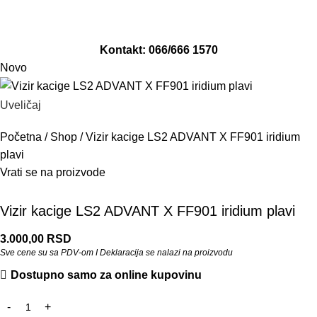
Adresa: Revolucija 141/1, Smederevo
Email: info@moto-damjan.rs
Kontakt: 066/666 1570
Novo
Uveličaj
Početna
/
Shop
/
Vizir kacige LS2 ADVANT X FF901 iridium
plavi
Vrati se na proizvode
Vizir kacige LS2 ADVANT X FF901 iridium plavi
3.000,00
RSD
Sve cene su sa PDV-om I Deklaracija se nalazi na proizvodu
Dostupno samo za online kupovinu