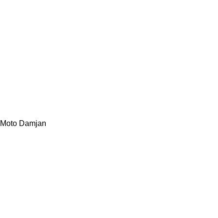
Moto Damjan
Više od 20 godina gradimo poverenje sa ljubiteljima adrenalina
i moto sporta. U ponudi imamo skutere, ATV kvad, bagi, gokart,