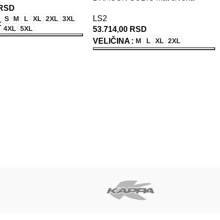
RSD
LS2
S
M
L
XL
2XL
3XL
4XL
5XL
53.714,00
RSD
VELIČINA
M
L
XL
2XL
E OPCIJE
ODABERITE OPCIJE