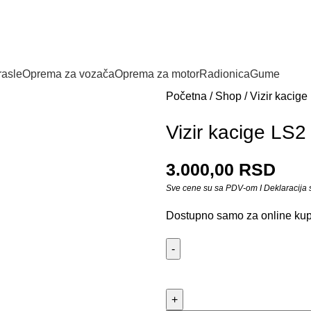
o, pozovite nas da obezbedimo artikal iz magacina.
rasle
Oprema za vozača
Oprema za motor
Radionica
Gume
Početna
/
Shop
/
Vizir kacige
Vizir kacige LS2
3.000,00
RSD
Sve cene su sa PDV-om I Deklaracija 
Dostupno samo za online ku