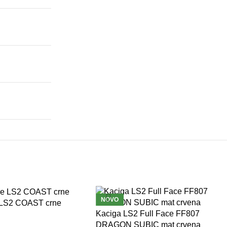
NOVO
 LS2 COAST crne
Kaciga LS2 Full Face FF807
DRAGON SUBIC mat crvena