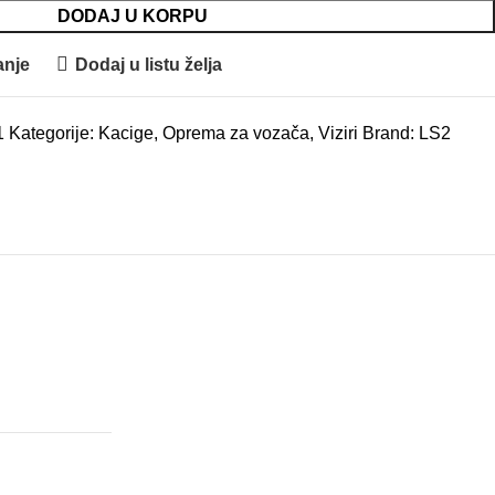
DODAJ U KORPU
anje
Dodaj u listu želja
1
Kategorije:
Kacige
,
Oprema za vozača
,
Viziri
Brand:
LS2