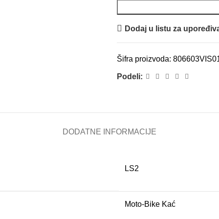
Dodaj u listu za upoređiv
Šifra proizvoda:
806603VIS0
Podeli:
DODATNE INFORMACIJE
LS2
Moto-Bike Kać