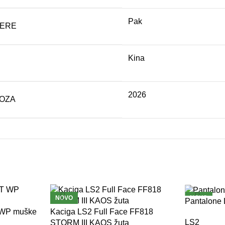
Pak
MERE
Kina
2026
VOZA
NOVO
NOVO
Pantalone
 WP muške
Kaciga LS2 Full Face FF818
LS2
STORM III KAOS žuta