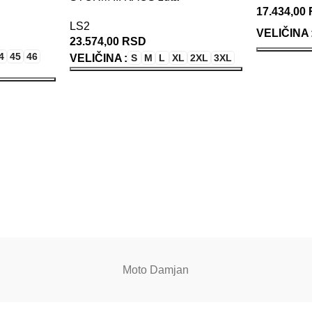
17.434,00
LS2
VELIČINA
23.574,00
RSD
4
45
46
VELIČINA
S
M
L
XL
2XL
3XL
ODABERIT
ODABERITE OPCIJE
Moto Damjan