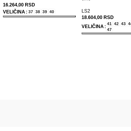
16.264,00
RSD
LS2
VELIČINA
37
38
39
40
18.604,00
RSD
ODABERITE OPCIJE
41
42
43
4
VELIČINA
47
ODABERITE OPCIJE