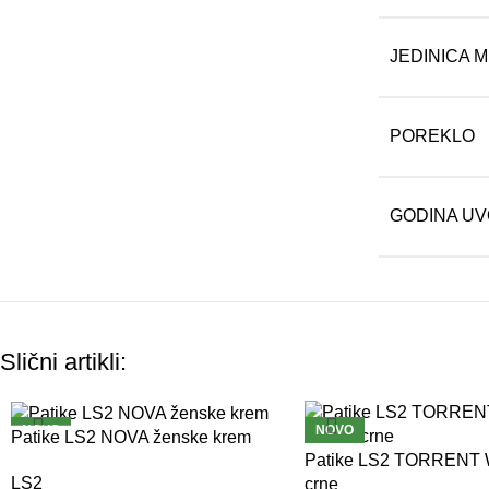
JEDINICA 
POREKLO
GODINA U
Slični artikli:
NOVO
NOVO
Patike LS2 NOVA ženske krem
Patike LS2 TORRENT
LS2
crne