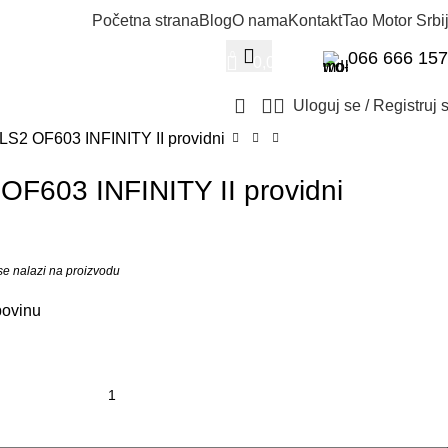
Početna strana
Blog
O nama
Kontakt
Tao Motor Srbi
066 666 15
0
0,00
RSD
Uloguj se / Registruj 
 LS2 OF603 INFINITY II providni
 OF603 INFINITY II providni
se nalazi na proizvodu
povinu