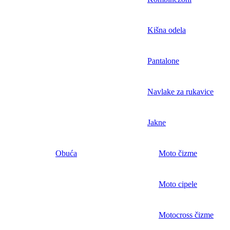
Kišna odela
Pantalone
Navlake za rukavice
Jakne
Obuća
Moto čizme
Moto cipele
Motocross čizme