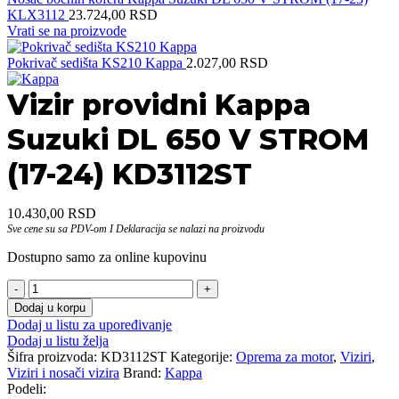
KLX3112
23.724,00
RSD
Vrati se na proizvode
Pokrivač sedišta KS210 Kappa
2.027,00
RSD
Vizir providni Kappa
Suzuki DL 650 V STROM
(17-24) KD3112ST
10.430,00
RSD
Sve cene su sa PDV-om I Deklaracija se nalazi na proizvodu
Dostupno samo za online kupovinu
Vizir
providni
Dodaj u korpu
Kappa
Dodaj u listu za upoređivanje
Suzuki
Dodaj u listu želja
DL
Šifra proizvoda:
KD3112ST
Kategorije:
Oprema za motor
,
Viziri
,
650
Viziri i nosači vizira
Brand:
Kappa
V
Podeli:
STROM