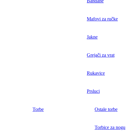
Bandane
Mafovi za ručke
Jakne
Grejači za vrat
Rukavice
Prsluci
Torbe
Ostale torbe
Torbice za nogu