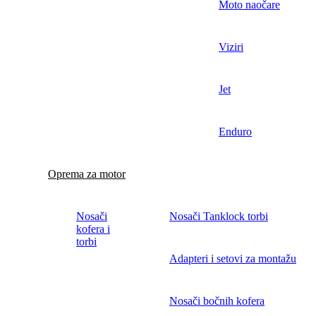
Moto naočare
Viziri
Jet
Enduro
Oprema za motor
Nosači
Nosači Tanklock torbi
kofera i
torbi
Adapteri i setovi za montažu
Nosači bočnih kofera