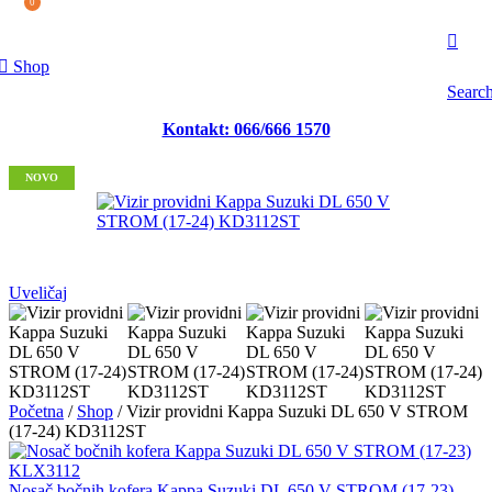
0
Adresa: Revolucija 141/1, Smederevo
Email: info@moto-damjan.rs
Shop
Searc
Kontakt: 066/666 1570
NOVO
Uveličaj
Početna
/
Shop
/
Vizir providni Kappa Suzuki DL 650 V STROM
(17-24) KD3112ST
Nosač bočnih kofera Kappa Suzuki DL 650 V STROM (17-23)