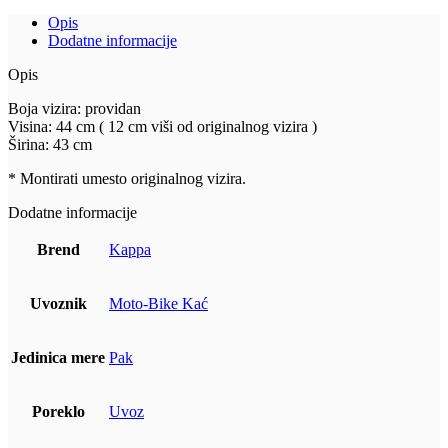
(17-
Opis
24)
Dodatne informacije
KD3112ST
količina
Opis
Boja vizira: providan
Visina: 44 cm ( 12 cm viši od originalnog vizira )
Širina: 43 cm
* Montirati umesto originalnog vizira.
Dodatne informacije
Brend
Kappa
Uvoznik
Moto-Bike Kać
Jedinica mere
Pak
Poreklo
Uvoz