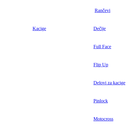
Rančevi
Kacige
Dečije
Full Face
Flip Up
Delovi za kacige
Pinlock
Motocross