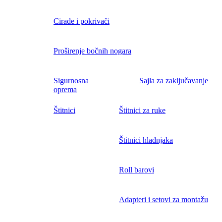
Cirade i pokrivači
Proširenje bočnih nogara
Sigurnosna
Sajla za zaključavanje
oprema
Štitnici
Štitnici za ruke
Štitnici hladnjaka
Roll barovi
Adapteri i setovi za montažu