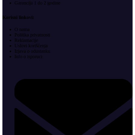
Garancija 1 do 2 godine
Korisni linkovi:
O nama
Politika privatnosti
Reklamacije
Uslovi korišćenja
Izjava o odustanku
Info o isporuci