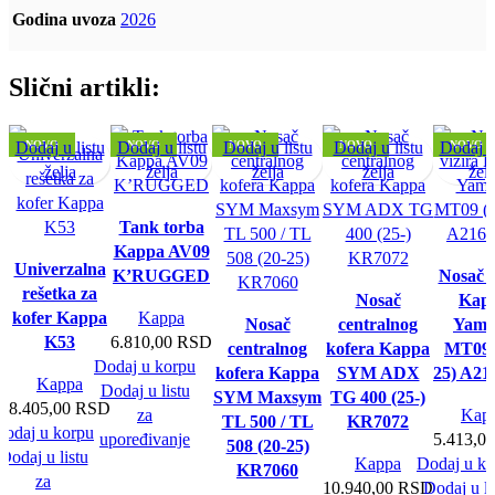
Godina uvoza
2026
Slični artikli:
Dodaj u listu
NOVO
Dodaj u listu
NOVO
Dodaj u listu
NOVO
Dodaj u listu
NOVO
Dodaj u 
NOVO
želja
želja
želja
želja
želj
Tank torba
Kappa AV09
Univerzalna
K’RUGGED
Nosač v
rešetka za
Nosač
Kap
kofer Kappa
Kappa
Nosač
centralnog
Yama
K53
6.810,00
RSD
centralnog
kofera Kappa
MT09 
Dodaj u korpu
kofera Kappa
SYM ADX
25) A2
Kappa
Dodaj u listu
SYM Maxsym
TG 400 (25-)
8.405,00
RSD
za
Kap
TL 500 / TL
KR7072
Dodaj u korpu
upoređivanje
5.413,0
508 (20-25)
Dodaj u listu
Kappa
Dodaj u ko
KR7060
za
10.940,00
RSD
Dodaj u li