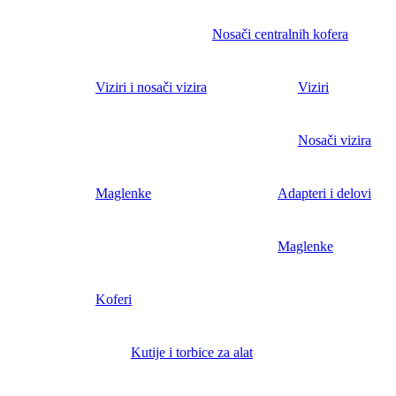
Nosači centralnih kofera
Viziri i nosači vizira
Viziri
Nosači vizira
Maglenke
Adapteri i delovi
Maglenke
Koferi
Kutije i torbice za alat