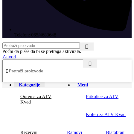
Telefon: 065/4683648
Počni da pišeš da bi se pretraga aktivirala.
Zatvori
Kategorije
Meni
Oprema za ATV
Prikolice za ATV
Kvad
Koferi za ATV Kvad
Rezervni
Ramovi
Blatobrani