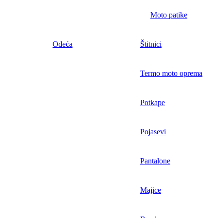
Moto patike
Odeća
Štitnici
Termo moto oprema
Potkape
Pojasevi
Pantalone
Majice