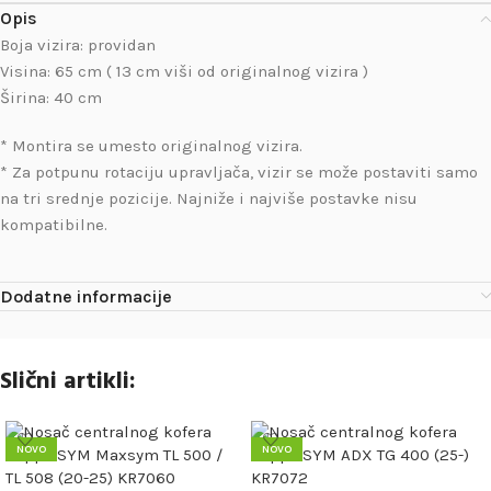
Opis
Boja vizira: providan
Visina: 65 cm ( 13 cm viši od originalnog vizira )
Širina: 40 cm
* Montira se umesto originalnog vizira.
* Za potpunu rotaciju upravljača, vizir se može postaviti samo
na tri srednje pozicije. Najniže i najviše postavke nisu
kompatibilne.
Dodatne informacije
Slični artikli:
NOVO
NOVO