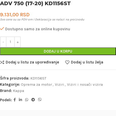
ADV 750 (17-20) KD1156ST
9.131,00
RSD
Sve cene su sa PDV-om I Deklaracija se nalazi na proizvodu
Dostupno samo za online kupovinu
DODAJ U KORPU
Dodaj u listu za upoređivanje
Dodaj u listu želja
Šifra proizvoda:
KD1156ST
Kategorije:
Oprema za motor
,
Viziri
,
Viziri i nosači vizira
Brand:
Kappa
Podeli: