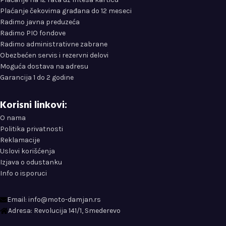
Plaćanje čekovima građana do 12 meseci
Radimo javna preduzeća
Radimo PIO fondove
Radimo administrativne zabrane
Obezbećen servis i rezervni delovi
Moguća dostava na adresu
Garancija 1 do 2 godine
Korisni linkovi:
O nama
Politika privatnosti
Reklamacije
Uslovi korišćenja
Izjava o odustanku
Info o isporuci
Email: info@moto-damjan.rs
Adresa: Revolucija 141/1, Smederevo