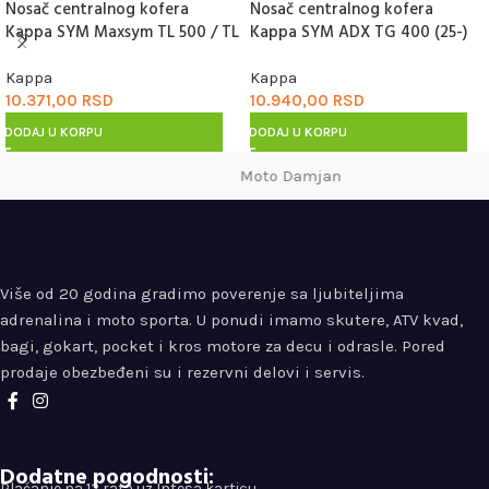
Nosač centralnog kofera
Nosač centralnog kofera
Kappa SYM Maxsym TL 500 / TL
Kappa SYM ADX TG 400 (25-)
508 (20-25) KR7060
KR7072
Kappa
Kappa
10.371,00
RSD
10.940,00
RSD
DODAJ U KORPU
DODAJ U KORPU
Moto Damjan
Više od 20 godina gradimo poverenje sa ljubiteljima
adrenalina i moto sporta. U ponudi imamo skutere, ATV kvad,
bagi, gokart, pocket i kros motore za decu i odrasle. Pored
prodaje obezbeđeni su i rezervni delovi i servis.
Dodatne pogodnosti:
Plaćanje na 12 rata uz Intesa karticu